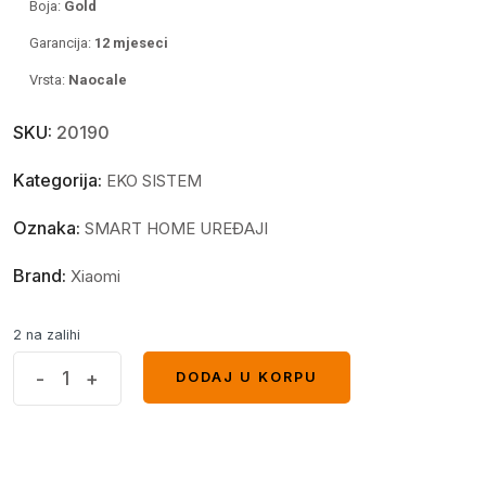
Boja:
Gold
Garancija:
12 mjeseci
Vrsta:
Naocale
SKU:
20190
Kategorija:
EKO SISTEM
Oznaka:
SMART HOME UREĐAJI
Brand:
Xiaomi
2 na zalihi
Xiaomi
-
+
DODAJ U KORPU
DODAJ U KORPU
Blue
Light
Blockind