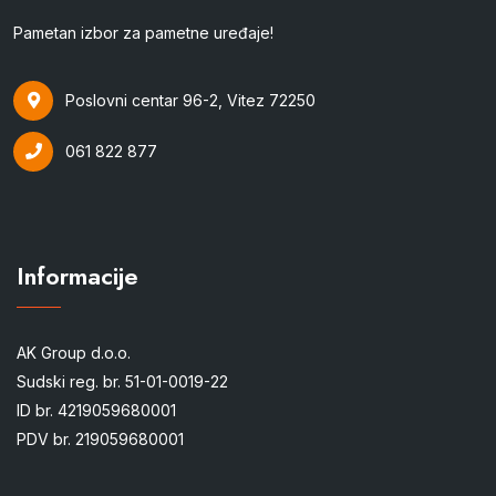
Pametan izbor za pametne uređaje!
Poslovni centar 96-2, Vitez 72250
061 822 877
Informacije
AK Group d.o.o.
Sudski reg. br. 51-01-0019-22
ID br. 4219059680001
PDV br. 219059680001