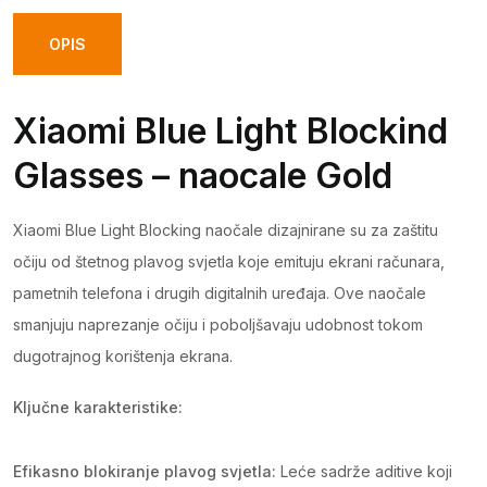
Glasses
-
OPIS
naocale
Gold
Xiaomi Blue Light Blockind
quantity
Glasses – naocale Gold
Xiaomi Blue Light Blocking naočale dizajnirane su za zaštitu
očiju od štetnog plavog svjetla koje emituju ekrani računara,
pametnih telefona i drugih digitalnih uređaja. Ove naočale
smanjuju naprezanje očiju i poboljšavaju udobnost tokom
dugotrajnog korištenja ekrana.
Ključne karakteristike:
Efikasno blokiranje plavog svjetla:
Leće sadrže aditive koji