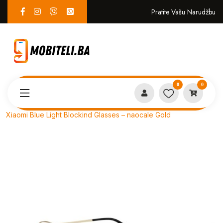
Pratite Vašu Narudžbu
0
0
Proizvodi
EKO SISTEM
Xiaomi Blue Light Blockind Glasses – naocale Gold