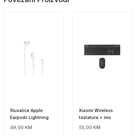
miš
Blue
quantity
Slusalice Apple
Xiaomi Wireless
Earpods Lightning
tastatura + mis
49,00
KM
55,00
KM