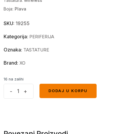
Tastatura:
Wireless
Boja
: Plava
SKU:
19255
Kategorija:
PERIFERIJA
Oznaka:
TASTATURE
Brand:
XO
16 na zalihi
Tastatura
-
+
DODAJ U KORPU
DODAJ U KORPU
XO
KB-
05
wireless
+
Povezani Proizvodi