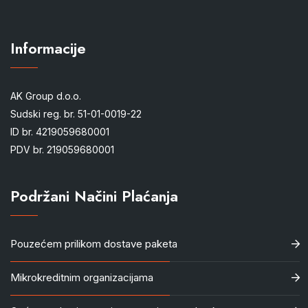
Informacije
AK Group d.o.o.
Sudski reg. br. 51-01-0019-22
ID br. 4219059680001
PDV br. 219059680001
Podržani Načini Plaćanja
Pouzećem prilikom dostave paketa
Mikrokreditnim organizacijama