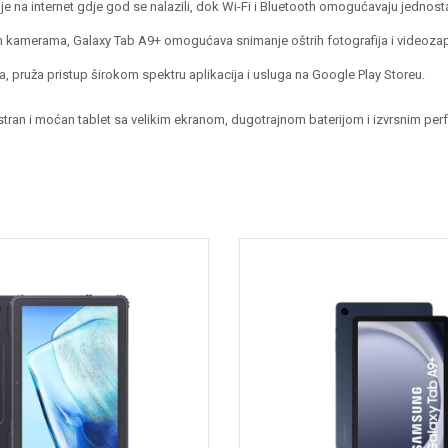
na internet gdje god se nalazili, dok Wi-Fi i Bluetooth omogućavaju jednost
m kamerama, Galaxy Tab A9+ omogućava snimanje oštrih fotografija i videozap
 pruža pristup širokom spektru aplikacija i usluga na Google Play Storeu.
vestran i moćan tablet sa velikim ekranom, dugotrajnom baterijom i izvrsnim p