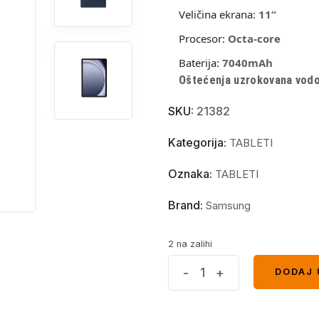
Veličina ekrana:
11
“
Procesor:
Octa-core
Baterija:
7040
mAh
Oštećenja uzrokovana vodom
SKU:
21382
Kategorija:
TABLETI
Oznaka:
TABLETI
Brand:
Samsung
2 na zalihi
Samsung
-
+
DODAJ 
DODAJ 
X216
Galaxy