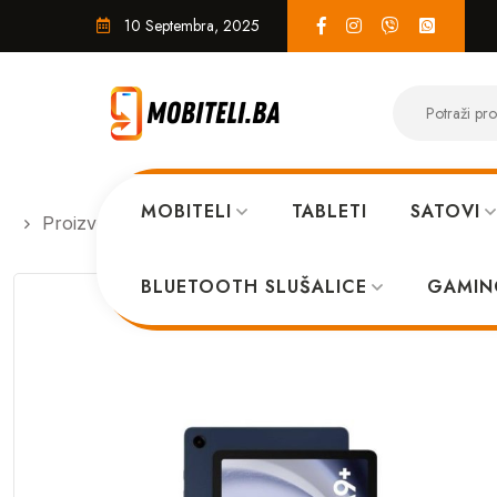
10 Septembra, 2025
MOBITELI
TABLETI
SATOVI
Proizvodi
TABLETI
Samsung X216 Galaxy Tab A
BLUETOOTH SLUŠALICE
GAMIN