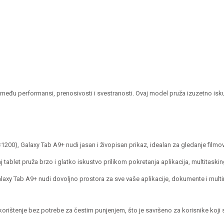
Tab
A9+
11.0
LTE
8GB
128GB
Navy
zmeđu performansi, prenosivosti i svestranosti. Ovaj model pruža izuzetno isk
quantity
), Galaxy Tab A9+ nudi jasan i živopisan prikaz, idealan za gledanje filmova, 
et pruža brzo i glatko iskustvo prilikom pokretanja aplikacija, multitaskinga
axy Tab A9+ nudi dovoljno prostora za sve vaše aplikacije, dokumente i mul
ištenje bez potrebe za čestim punjenjem, što je savršeno za korisnike koji s