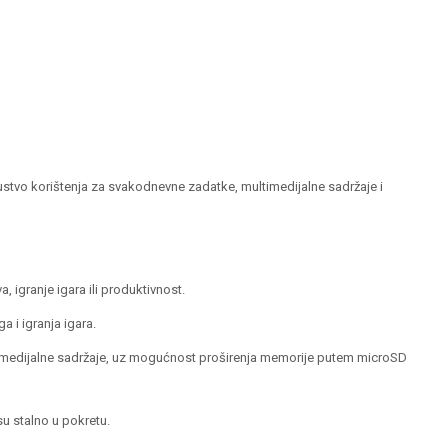
ustvo korištenja za svakodnevne zadatke, multimedijalne sadržaje i
igranje igara ili produktivnost.
 i igranja igara.
timedijalne sadržaje, uz mogućnost proširenja memorije putem microSD
u stalno u pokretu.