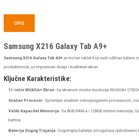
OPIS
Samsung X216 Galaxy Tab A9+
Samsung X216 Galaxy Tab A9+
je moćan tablet koji nudi odličan balans i
produktivnost, uz impresivan dizajn i kvalitetan ekran.
Ključne Karakteristike:
11-inčni WUXGA+ Ekran:
Sa ekranom visoke rezolucije WUXGA+ (1920×1200
Snažan Procesor:
Opremljen snažnim osmojezgarnim procesorom, ovaj tabl
Veliki Kapacitet Memorije:
Sa 8GB RAM-a i 128GB interne memorije, Gal
kartice.
Baterija Dugog Trajanja:
Dugotrajna baterija omogućava cjelodnevno kor