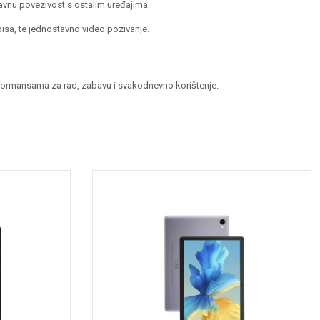
avnu povezivost s ostalim uređajima.
isa, te jednostavno video pozivanje.
erformansama za rad, zabavu i svakodnevno korištenje.