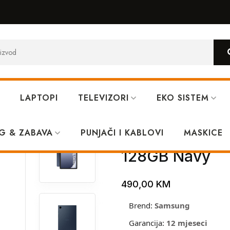
LAPTOPI
TELEVIZORI
EKO SISTEM
9+ 11.0 LTE 8GB 128GB Navy
G & ZABAVA
PUNJAČI I KABLOVI
Samsung X216 
MASKICE
128GB Navy
490,00
KM
Brend:
Samsung
Garancija:
12 mjeseci