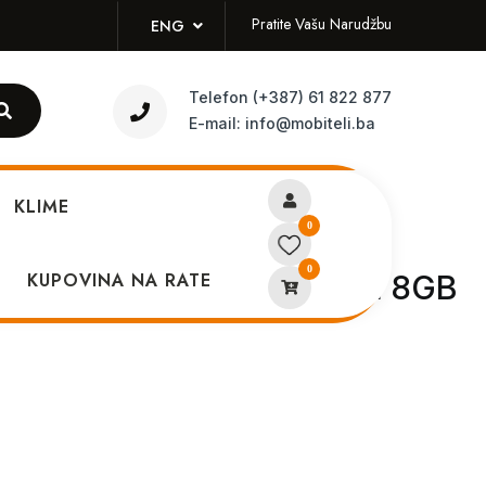
Pratite Vašu Narudžbu
ENG
Telefon
(+387) 61 822 877
E-mail:
info@mobiteli.ba
KLIME
0
0
Galaxy Tab A9+ 11.0 LTE 8GB
KUPOVINA NA RATE