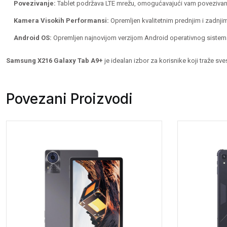
Povezivanje:
Tablet podržava LTE mrežu, omogućavajući vam povezivanje 
Kamera Visokih Performansi:
Opremljen kvalitetnim prednjim i zadnji
Android OS:
Opremljen najnovijom verzijom Android operativnog sistema,
Samsung X216 Galaxy Tab A9+
je idealan izbor za korisnike koji traže s
Povezani Proizvodi