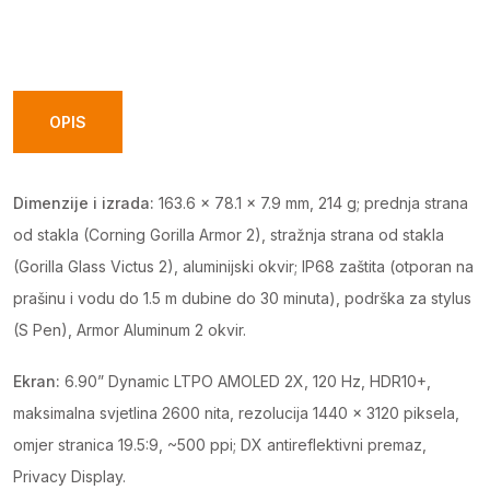
Ultra
12GB
512GB
White
OPIS
quantity
Dimenzije i izrada:
163.6 × 78.1 × 7.9 mm, 214 g; prednja strana
od stakla (Corning Gorilla Armor 2), stražnja strana od stakla
(Gorilla Glass Victus 2), aluminijski okvir; IP68 zaštita (otporan na
prašinu i vodu do 1.5 m dubine do 30 minuta), podrška za stylus
(S Pen), Armor Aluminum 2 okvir.
Ekran:
6.90” Dynamic LTPO AMOLED 2X, 120 Hz, HDR10+,
maksimalna svjetlina 2600 nita, rezolucija 1440 × 3120 piksela,
omjer stranica 19.5:9, ~500 ppi; DX antireflektivni premaz,
Privacy Display.