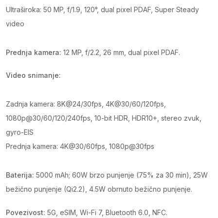
Ultraširoka: 50 MP, f/1.9, 120°, dual pixel PDAF, Super Steady
video
Prednja kamera:
12 MP, f/2.2, 26 mm, dual pixel PDAF.
Video snimanje:
Zadnja kamera: 8K@24/30fps, 4K@30/60/120fps,
1080p@30/60/120/240fps, 10-bit HDR, HDR10+, stereo zvuk,
gyro-EIS
Prednja kamera: 4K@30/60fps, 1080p@30fps
Baterija:
5000 mAh; 60W brzo punjenje (75% za 30 min), 25W
bežično punjenje (Qi2.2), 4.5W obrnuto bežično punjenje.
Povezivost:
5G, eSIM, Wi-Fi 7, Bluetooth 6.0, NFC.