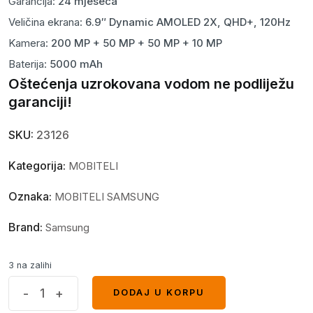
Garancija:
24 mjeseca
Veličina ekrana:
6.9″ Dynamic AMOLED 2X, QHD+, 120Hz
Kamera:
200 MP + 50 MP + 50 MP + 10 MP
Baterija:
5000 mAh
Oštećenja uzrokovana vodom ne podliježu
garanciji!
SKU:
23126
Kategorija:
MOBITELI
Oznaka:
MOBITELI SAMSUNG
Brand:
Samsung
3 na zalihi
Samsung
-
+
DODAJ U KORPU
DODAJ U KORPU
S26