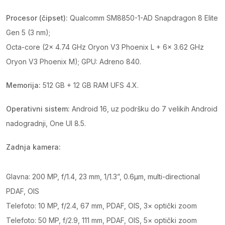
Procesor (čipset):
Qualcomm SM8850-1-AD Snapdragon 8 Elite
Gen 5 (3 nm);
Octa-core (2× 4.74 GHz Oryon V3 Phoenix L + 6× 3.62 GHz
Oryon V3 Phoenix M); GPU: Adreno 840.
Memorija:
512 GB + 12 GB RAM UFS 4.X.
Operativni sistem:
Android 16, uz podršku do 7 velikih Android
nadogradnji, One UI 8.5.
Zadnja kamera:
Glavna: 200 MP, f/1.4, 23 mm, 1/1.3”, 0.6µm, multi-directional
PDAF, OIS
Telefoto: 10 MP, f/2.4, 67 mm, PDAF, OIS, 3× optički zoom
Telefoto: 50 MP, f/2.9, 111 mm, PDAF, OIS, 5× optički zoom