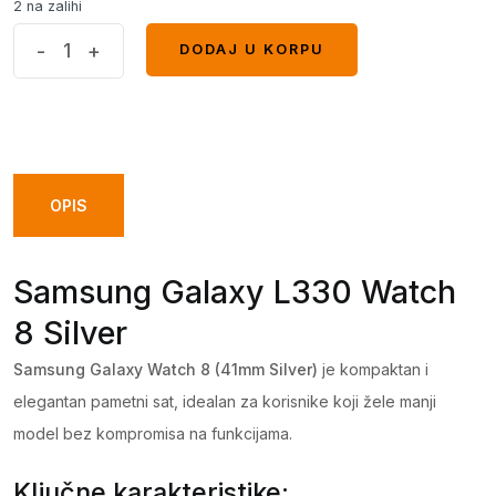
2 na zalihi
Samsung
-
+
DODAJ U KORPU
DODAJ U KORPU
Galaxy
L330
Watch
8
Silver
OPIS
quantity
Samsung Galaxy L330 Watch
8 Silver
Samsung Galaxy Watch 8 (41mm Silver)
je kompaktan i
elegantan pametni sat, idealan za korisnike koji žele manji
model bez kompromisa na funkcijama.
Ključne karakteristike: