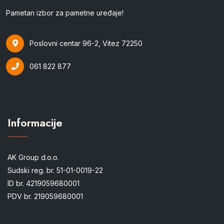
Pametan izbor za pametne uređaje!
Poslovni centar 96-2, Vitez 72250
061 822 877
Informacije
AK Group d.o.o.
Sudski reg. br. 51-01-0019-22
ID br. 4219059680001
PDV br. 219059680001