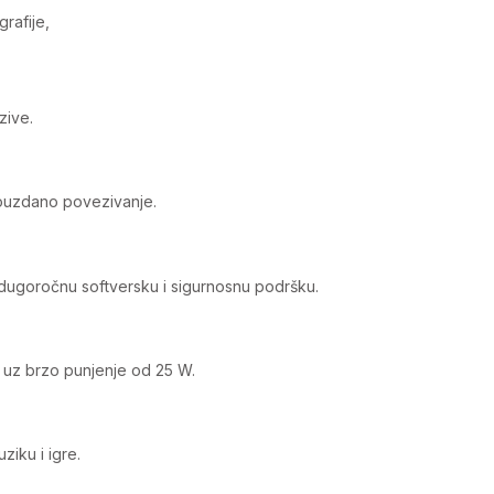
grafije,
zive.
pouzdano povezivanje.
z dugoročnu softversku i sigurnosnu podršku.
 uz brzo punjenje od 25 W.
ziku i igre.