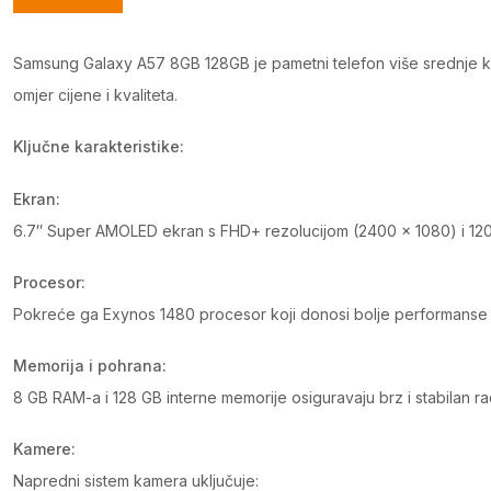
Samsung Galaxy A57 8GB 128GB je pametni telefon više srednje kla
omjer cijene i kvaliteta.
Ključne karakteristike:
Ekran:
6.7″ Super AMOLED ekran s FHD+ rezolucijom (2400 × 1080) i 120 H
Procesor:
Pokreće ga Exynos 1480 procesor koji donosi bolje performanse i 
Memorija i pohrana:
8 GB RAM-a i 128 GB interne memorije osiguravaju brz i stabilan ra
Kamere:
Napredni sistem kamera uključuje: