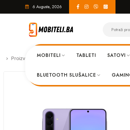
6 Augusta, 2026
MOBITELI
TABLETI
SATOVI
Proizvodi
MOBITELI
Samsung A57 8GB 128GB V
BLUETOOTH SLUŠALICE
GAMIN