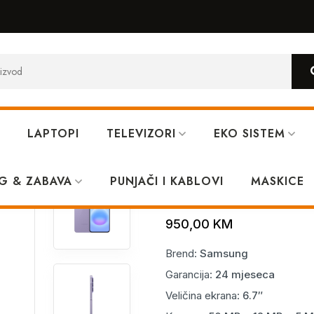
LAPTOPI
TELEVIZORI
EKO SISTEM
iolet
G & ZABAVA
PUNJAČI I KABLOVI
Samsung A57 
MASKICE
950,00
KM
Brend:
Samsung
Garancija:
24 mjeseca
Veličina ekrana:
6.7″