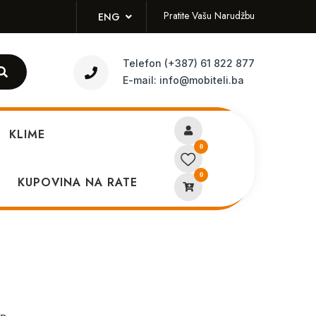
Pratite Vašu Narudžbu
ENG
Telefon
(+387) 61 822 877
E-mail:
info@mobiteli.ba
KLIME
0
0
8GB 128GB Violet
KUPOVINA NA RATE