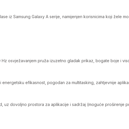
se iz Samsung Galaxy A serije, namijenjen korisnicima koji žele m
z osvježavanjem pruža izuzetno gladak prikaz, bogate boje i visoku
energetsku efikasnost, pogodan za multitasking, zahtjevnije aplikac
d, uz dovoljno prostora za aplikacije i sadržaj (moguće proširenje 