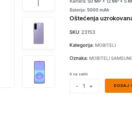
Kamera:
50 MP + 12 MP + 5 
Baterija:
5000 mAh
Oštećenja uzrokovana
SKU:
23153
Kategorija:
MOBITELI
Oznaka:
MOBITELI SAMSUN
9 na zalihi
Samsung
-
+
DODAJ 
DODAJ 
A57
8GB
128GB
Violet
quantity