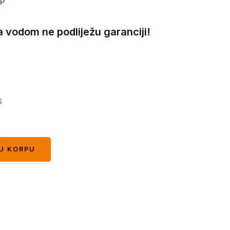
MP
 vodom ne podliježu garanciji!
G
U KORPU
U KORPU