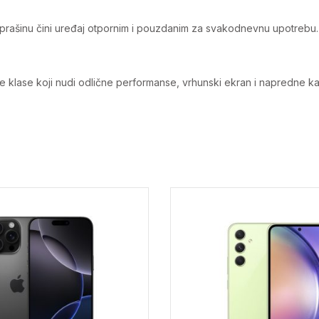
i prašinu čini uređaj otpornim i pouzdanim za svakodnevnu upotrebu.
lase koji nudi odlične performanse, vrhunski ekran i napredne kam