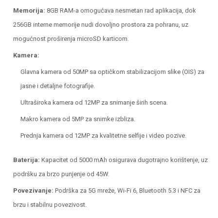
Memorija:
8GB RAM-a omogućava nesmetan rad aplikacija, dok
256GB interne memorije nudi dovoljno prostora za pohranu, uz
mogućnost proširenja microSD karticom.
Kamera:
Glavna kamera od 50MP sa optičkom stabilizacijom slike (OIS) za
jasne i detaljne fotografije.
Ultraširoka kamera od 12MP za snimanje širih scena.
Makro kamera od 5MP za snimke izbliza.
Prednja kamera od 12MP za kvalitetne selfije i video pozive.
Baterija:
Kapacitet od 5000 mAh osigurava dugotrajno korištenje, uz
podršku za brzo punjenje od 45W.
Povezivanje:
Podrška za 5G mreže, Wi-Fi 6, Bluetooth 5.3 i NFC za
brzu i stabilnu povezivost.