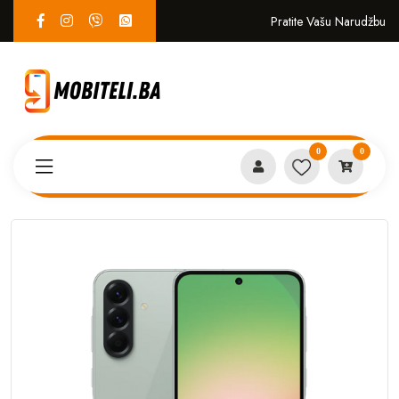
Pratite Vašu Narudžbu
0
0
Proizvodi
MOBITELI
Samsung A56 8GB 256GB Olive