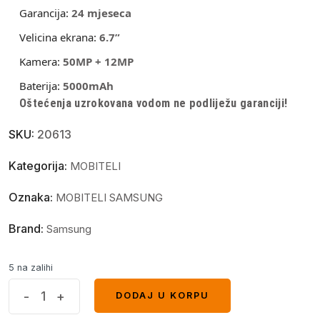
Garancija:
24 mjeseca
Velicina ekrana:
6.7”
Kamera:
50MP + 12MP
Baterija:
5000mAh
Oštećenja uzrokovana vodom ne podliježu garanciji!
SKU:
20613
Kategorija:
MOBITELI
Oznaka:
MOBITELI SAMSUNG
Brand:
Samsung
5 na zalihi
Samsung
-
+
DODAJ U KORPU
DODAJ U KORPU
A56