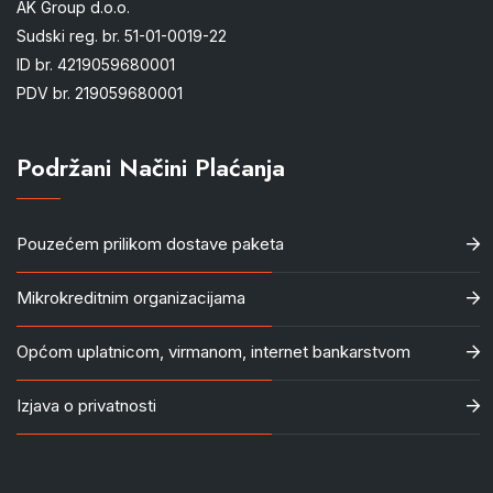
AK Group d.o.o.
Sudski reg. br. 51-01-0019-22
ID br. 4219059680001
PDV br. 219059680001
Podržani Načini Plaćanja
Pouzećem prilikom dostave paketa
Mikrokreditnim organizacijama
Općom uplatnicom, virmanom, internet bankarstvom
Izjava o privatnosti