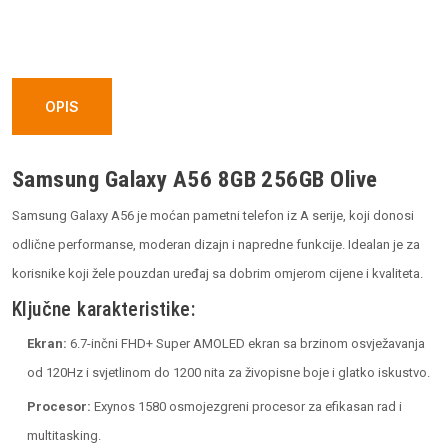
8GB
256GB
Olive
quantity
OPIS
Samsung Galaxy A56 8GB 256GB Olive
Samsung Galaxy A56 je moćan pametni telefon iz A serije, koji donosi
odlične performanse, moderan dizajn i napredne funkcije. Idealan je za
korisnike koji žele pouzdan uređaj sa dobrim omjerom cijene i kvaliteta.
Ključne karakteristike:
Ekran:
6.7-inčni FHD+ Super AMOLED ekran sa brzinom osvježavanja
od 120Hz i svjetlinom do 1200 nita za živopisne boje i glatko iskustvo.
Procesor:
Exynos 1580 osmojezgreni procesor za efikasan rad i
multitasking.