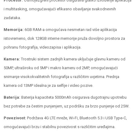
Procesor:
Osmojezgreni procesor osigurava glatko izvođenje aplikacija
i multitasking, omogućavajući efikasno obavljanje svakodnevnih
zadataka.
Memorija:
6GB RAM-a omogućava nesmetan rad više aplikacija
istovremeno, dok 128GB interne memorije pruža dovoljno prostora za
pohranu fotografija, videozapisa i aplikacija.
Kamera:
Trostruki sistem zadnjih kamera uključuje glavnu kameru od
50MP, ultraširoku od 5MP i makro kameru od 2MP, omogućavajući
snimanje visokokvalitetnih fotografija u različitim uvjetima. Prednja
kamera od 13MP idealna je za selfije i video pozive.
Baterija:
Baterija kapaciteta 5000mAh osigurava dugotrajnu upotrebu
bez potrebe za čestim punjenjem, uz podršku za brzo punjenje od 25W.
Povezivost:
Podržava 4G LTE mreže, Wi-Fi, Bluetooth 5.3 i USB Type-C,
omogućavajući brzu i stabilnu povezivost s različitim uređajima.