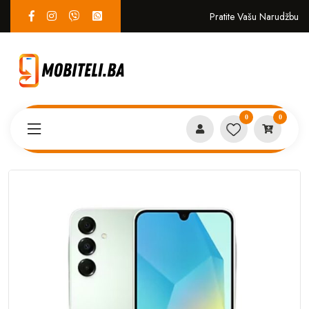
Pratite Vašu Narudžbu
0
0
Proizvodi
MOBITELI
Samsung A16 6GB 128GB Green