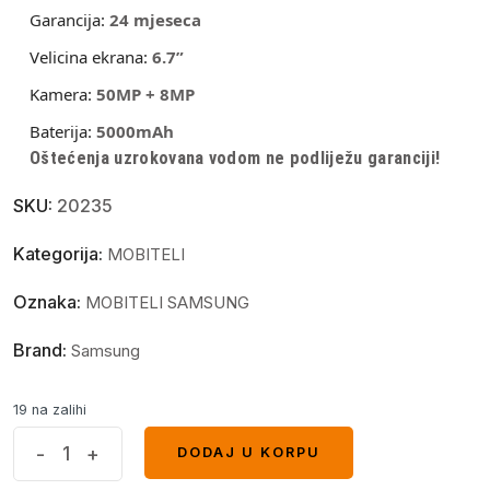
Garancija:
24 mjeseca
Velicina ekrana:
6.7”
Kamera:
50MP + 8MP
Baterija:
5000mAh
Oštećenja uzrokovana vodom ne podliježu garanciji!
SKU:
20235
Kategorija:
MOBITELI
Oznaka:
MOBITELI SAMSUNG
Brand:
Samsung
19 na zalihi
Samsung
-
+
DODAJ U KORPU
DODAJ U KORPU
A16