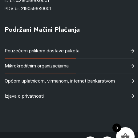
ID br. 4219059680001
PDV br. 219059680001
Podržani Načini Plaćanja
Pouzećem prilikom dostave paketa
Mikrokreditnim organizacijama
Općom uplatnicom, virmanom, internet bankarstvom
Izjava o privatnosti
0