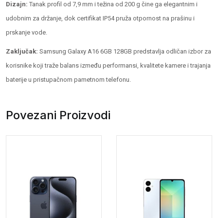
Dizajn:
Tanak profil od 7,9 mm i težina od 200 g čine ga elegantnim i
udobnim za držanje, dok certifikat IP54 pruža otpornost na prašinu i
prskanje vode.
Zaključak:
Samsung Galaxy A16 6GB 128GB predstavlja odličan izbor za
korisnike koji traže balans između performansi, kvalitete kamere i trajanja
baterije u pristupačnom pametnom telefonu.
Povezani Proizvodi