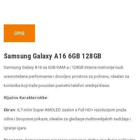
6GB
128GB
Green
quantity
OPIS
Samsung Galaxy A16 6GB 128GB
Samsung Galaxy A16 sa 6GB RAM-a i 128GB interne memorije nudi
uravnotežene performanse i dovoljno prostora za pohranu, idealan za
korisnike koji traže pouzdan pametni telefon srednje klase.
Ključne Karakteristike:
Ekran:
6,7-inčni Super AMOLED zaslon s Full HD+ rezolucijom pruža
oštre i živopisne prikaze, idealne za gledanje multimedijalnih sadržaja i
igranje igara.