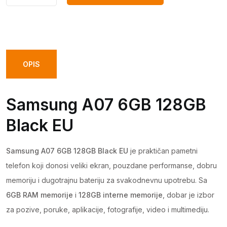
DODAJ U KORPU
A07
6GB
128GB
Black
EU
OPIS
quantity
Samsung A07 6GB 128GB
Black EU
Samsung A07 6GB 128GB Black EU
je praktičan pametni
telefon koji donosi veliki ekran, pouzdane performanse, dobru
memoriju i dugotrajnu bateriju za svakodnevnu upotrebu. Sa
6GB RAM memorije
i
128GB interne memorije
, dobar je izbor
za pozive, poruke, aplikacije, fotografije, video i multimediju.