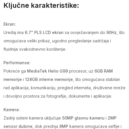
Ključne karakteristike:
Ekran:
Uređaj ima
6.7” PLS LCD ekran
sa osvježavanjem do
90Hz
, što
omogućava veliki prikaz, ugodno pregledanje sadržaja i
fluidnije svakodnevno korištenje.
Performanse:
Pokreće ga
MediaTek Helio G99
procesor, uz
6GB RAM
memorije
i
128GB interne memorije
, što omogućava stabilan
rad aplikacija, komunikaciju, pregled interneta, društvene mreže
i dovoljno prostora za fotografije, dokumente i aplikacije.
Kamera:
Zadnji sistem kamera uključuje
50MP glavnu kameru
i
2MP
senzor dubine
, dok prednja
8MP
kamera omogućava selfije i