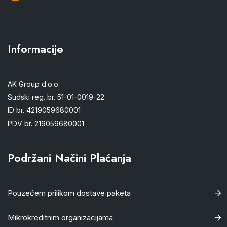
Informacije
AK Group d.o.o.
Sudski reg. br. 51-01-0019-22
ID br. 4219059680001
PDV br. 219059680001
Podržani Načini Plaćanja
Pouzećem prilikom dostave paketa
Mikrokreditnim organizacijama