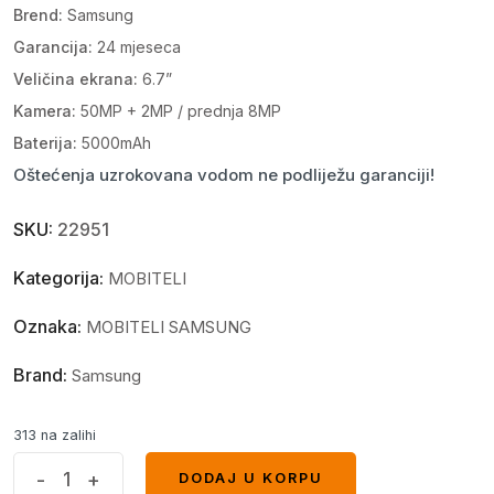
Brend:
Samsung
Garancija:
24 mjeseca
Veličina ekrana:
6.7”
Kamera:
50MP + 2MP / prednja 8MP
Baterija:
5000mAh
Oštećenja uzrokovana vodom ne podliježu garanciji!
SKU:
22951
Kategorija:
MOBITELI
Oznaka:
MOBITELI SAMSUNG
Brand:
Samsung
313 na zalihi
Samsung
-
+
DODAJ U KORPU