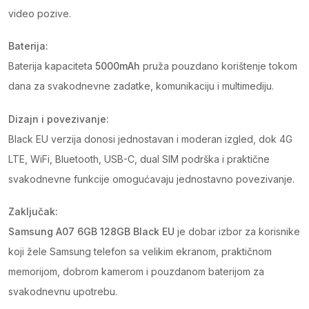
video pozive.
Baterija:
Baterija kapaciteta
5000mAh
pruža pouzdano korištenje tokom
dana za svakodnevne zadatke, komunikaciju i multimediju.
Dizajn i povezivanje:
Black EU verzija donosi jednostavan i moderan izgled, dok 4G
LTE, WiFi, Bluetooth, USB-C, dual SIM podrška i praktične
svakodnevne funkcije omogućavaju jednostavno povezivanje.
Zaključak:
Samsung A07 6GB 128GB Black EU
je dobar izbor za korisnike
koji žele Samsung telefon sa velikim ekranom, praktičnom
memorijom, dobrom kamerom i pouzdanom baterijom za
svakodnevnu upotrebu.