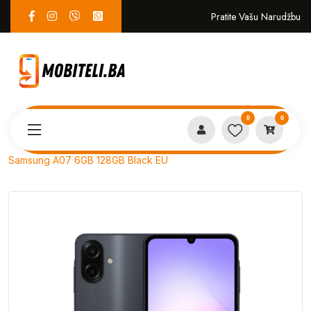
Pratite Vašu Narudžbu
0
0
Proizvodi
MOBITELI
Samsung A07 6GB 128GB Black EU