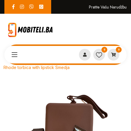
Pratite Vašu Narudžbu
0
0
Proizvodi
EKO SISTEM
Rhode torbica with lipstick Smedja