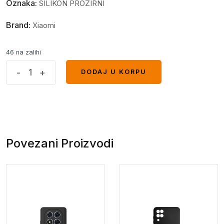
Oznaka:
SILIKON PROZIRNI
Brand:
Xiaomi
46 na zalihi
Providni
-
+
DODAJ U KORPU
DODAJ U KORPU
Silikon
Xiaomi
Redmi
A3
quantity
Povezani Proizvodi