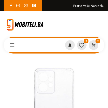
Pratite Vašu Narudžbu
0
0
Proizvodi
MASKICE
Providni Silikon Xiaomi Redmi A3