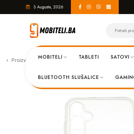
3 Augusta, 2026
MOBITELI
TABLETI
SATOVI
Proizvodi
MASKICE
Providni silikon Samsung G
BLUETOOTH SLUŠALICE
GAMIN