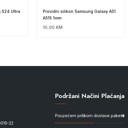
 S24 Ultra
Providni silikon Samsung Galaxy A51
A515 1mm
10,00
KM
Podržani Načini Plaćanja
Pouzećem prilikom dostave paketa
-0019-22