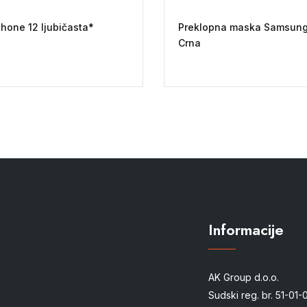
Phone 12 ljubičasta*
Preklopna maska Samsung
Crna
Informacije
AK Group d.o.o.
Sudski reg. br. 51-01