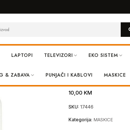
LAPTOPI
TELEVIZORI
EKO SISTEM
alaxy A24
G & ZABAVA
PUNJAČI I KABLOVI
Providni silik
MASKICE
10,00
KM
SKU:
17446
Kategorija:
MASKICE