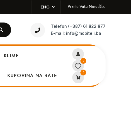
Pratite Vašu Narudžbu
ENG
Telefon
(+387) 61 822 877
E-mail:
info@mobiteli.ba
KLIME
0
0
on Samsung Galaxy A24
KUPOVINA NA RATE