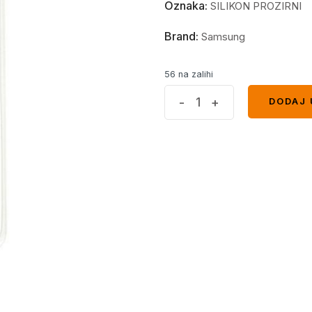
Oznaka:
SILIKON PROZIRNI
Brand:
Samsung
56 na zalihi
Providni
-
+
DODAJ 
DODAJ 
silikon
Samsung
Galaxy
A24
quantity