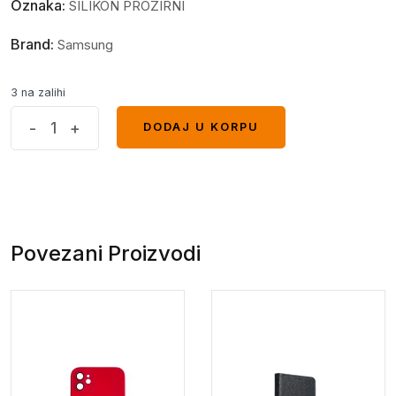
Oznaka:
SILIKON PROZIRNI
Brand:
Samsung
3 na zalihi
Providni
-
+
DODAJ U KORPU
DODAJ U KORPU
Silikon
Samsung
A16
quantity
Povezani Proizvodi