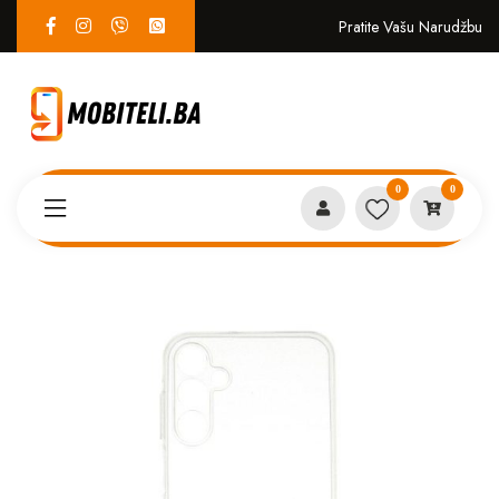
Pratite Vašu Narudžbu
0
0
Proizvodi
MASKICE
Providni Silikon Samsung A16