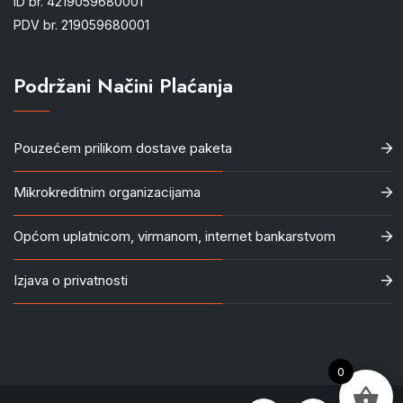
ID br. 4219059680001
PDV br. 219059680001
Podržani Načini Plaćanja
Pouzećem prilikom dostave paketa
Mikrokreditnim organizacijama
Općom uplatnicom, virmanom, internet bankarstvom
Izjava o privatnosti
0