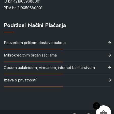
ID br. 4219059680001
PDV br. 219059680001
Podržani Načini Plaćanja
Pouzećem prilikom dostave paketa
Mikrokreditnim organizacijama
Općom uplatnicom, virmanom, internet bankarstvom
Izjava o privatnosti
0