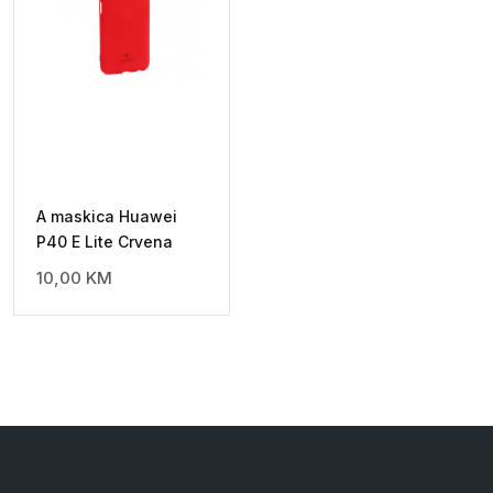
A maskica Huawei
P40 E Lite Crvena
10,00
KM