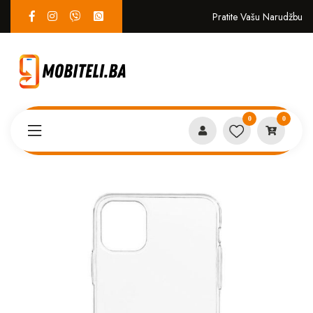
Pratite Vašu Narudžbu
0
0
Proizvodi
MASKICE
Providni silikon Iphone 15