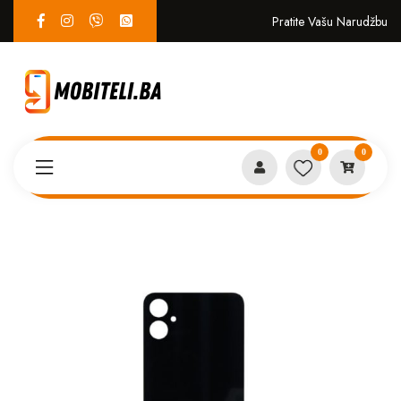
Pratite Vašu Narudžbu
0
0
Proizvodi
SERVIS
Poklopac Samsung A05