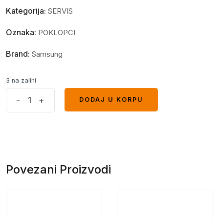
Kategorija:
SERVIS
Oznaka:
POKLOPCI
Brand:
Samsung
3 na zalihi
Poklopac
-
+
DODAJ U KORPU
DODAJ U KORPU
sa
staklom
kamere
SAMSUNG
S21
Povezani Proizvodi
Crni
quantity