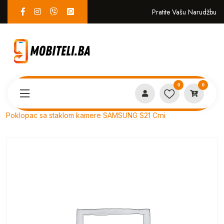
Pratite Vašu Narudžbu
0
0
Proizvodi
SERVIS
Poklopac sa staklom kamere SAMSUNG S21 Crni