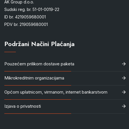
AK Group d.o.o.
Sudski reg. br. 51-01-0019-22
ID br. 4219059680001
PDV br. 219059680001
Podržani Načini Plaćanja
Pouzećem prilikom dostave paketa
Mikrokreditnim organizacijama
Općom uplatnicom, virmanom, internet bankarstvom
Izjava o privatnosti