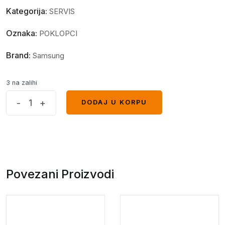
Kategorija:
SERVIS
Oznaka:
POKLOPCI
Brand:
Samsung
3 na zalihi
Poklopac
-
+
DODAJ U KORPU
DODAJ U KORPU
sa
staklom
kamere
SAMSUNG
S20
Povezani Proizvodi
Plus
Pink
quantity