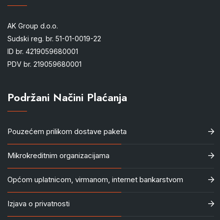
AK Group d.o.o.
Sudski reg. br. 51-01-0019-22
ID br. 4219059680001
PDV br. 219059680001
Podržani Načini Plaćanja
Pouzećem prilikom dostave paketa
Mikrokreditnim organizacijama
Općom uplatnicom, virmanom, internet bankarstvom
Izjava o privatnosti