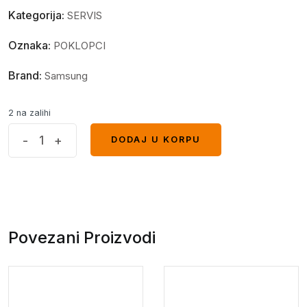
Kategorija:
SERVIS
Oznaka:
POKLOPCI
Brand:
Samsung
2 na zalihi
Poklopac
-
+
DODAJ U KORPU
DODAJ U KORPU
sa
staklom
kamere
SAMSUNG
S10
Povezani Proizvodi
Zeleni
quantity