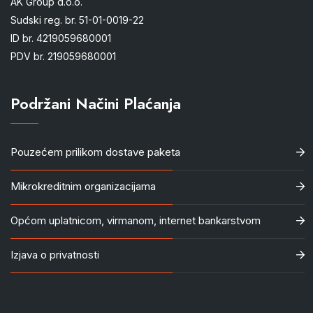
AK Group d.o.o.
Sudski reg. br. 51-01-0019-22
ID br. 4219059680001
PDV br. 219059680001
Podržani Načini Plaćanja
Pouzećem prilikom dostave paketa
Mikrokreditnim organizacijama
Općom uplatnicom, virmanom, internet bankarstvom
Izjava o privatnosti