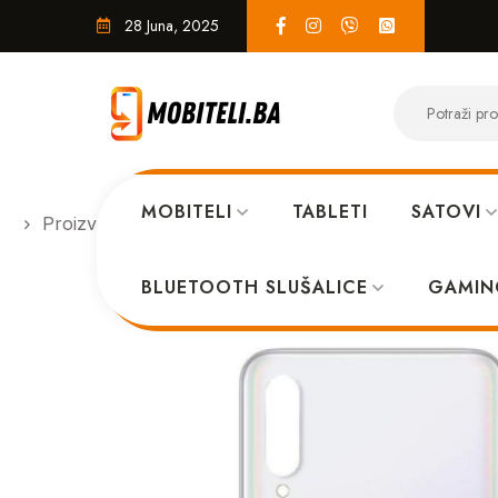
28 Juna, 2025
MOBITELI
TABLETI
SATOVI
Proizvodi
SERVIS
Poklopac sa staklom kamere
BLUETOOTH SLUŠALICE
GAMIN