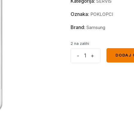
Kategorija:
SERVIS
Oznaka:
POKLOPCI
Brand:
Samsung
2 na zalihi
Poklopac
-
+
DODAJ 
DODAJ 
sa
staklom
kamere
SAMSUNG
A30S
Bijeli
quantity