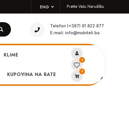
Pratite Vašu Narudžbu
ENG
Telefon
(+387) 61 822 877
E-mail:
info@mobiteli.ba
KLIME
0
0
staklom kamere SAMSUNG
KUPOVINA NA RATE