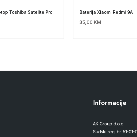
ptop Toshiba Satelite Pro
Baterija Xiaomi Redmi 9A
35,00
KM
Informacije
AK Group d.o.o.
Sudski reg. br. 51-01