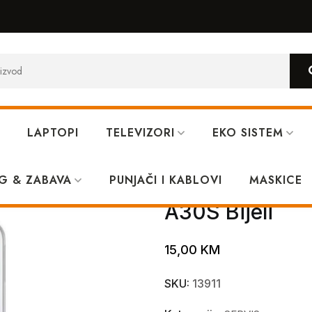
LAPTOPI
TELEVIZORI
EKO SISTEM
 SAMSUNG A30S Bijeli
G & ZABAVA
PUNJAČI I KABLOVI
Poklopac sa 
MASKICE
A30S Bijeli
15,00
KM
SKU:
13911