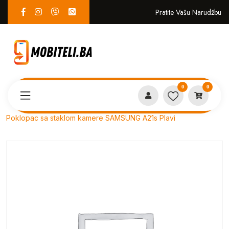
Pratite Vašu Narudžbu
0
0
Proizvodi
SERVIS
Poklopac sa staklom kamere SAMSUNG A21s Plavi