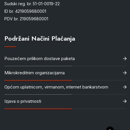
Sudski reg. br. 51-01-0019-22
ID br. 4219059680001
PDV br. 219059680001
Podržani Načini Plaćanja
Pouzećem prilikom dostave paketa
Mikrokreditnim organizacijama
Općom uplatnicom, virmanom, internet bankarstvom
Izjava o privatnosti