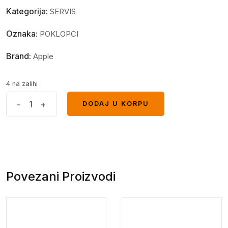
Kategorija:
SERVIS
Oznaka:
POKLOPCI
Brand:
Apple
4 na zalihi
Poklopac
-
+
DODAJ U KORPU
DODAJ U KORPU
sa
staklom
kamere
iPhone
XS
Povezani Proizvodi
Max
Crni
quantity