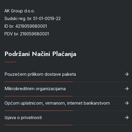
AK Group d.o.o.
Sudski reg. br. 51-01-0019-22
ID br. 4219059680001
PDV br. 219059680001
Podržani Načini Plaćanja
Pouzećem prilikom dostave paketa
Mikrokreditnim organizacijama
Općom uplatnicom, virmanom, internet bankarstvom
Izjava o privatnosti