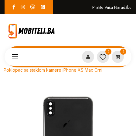
Pratite Vašu Narudžbu
0
0
Proizvodi
SERVIS
Poklopac sa staklom kamere iPhone XS Max Crni