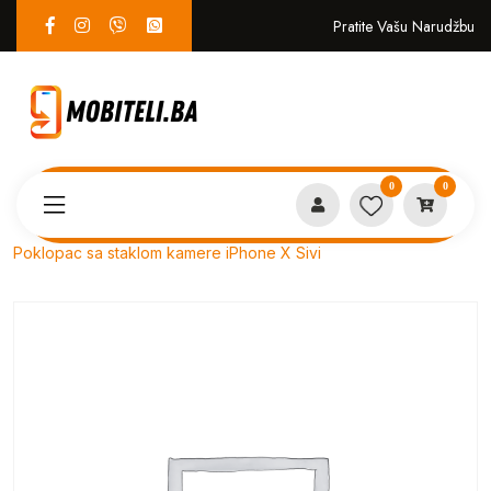
Pratite Vašu Narudžbu
0
0
Proizvodi
SERVIS
Poklopac sa staklom kamere iPhone X Sivi