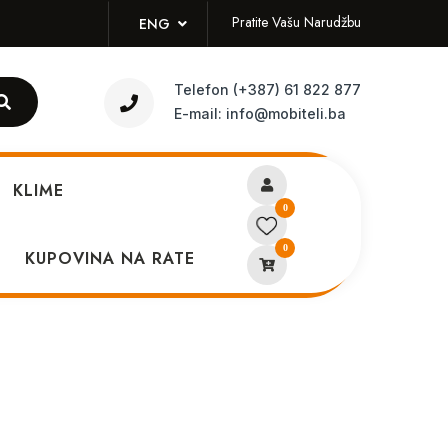
Pratite Vašu Narudžbu
ENG
Telefon
(+387) 61 822 877
E-mail:
info@mobiteli.ba
KLIME
0
0
ei P30 pro Aurora
KUPOVINA NA RATE