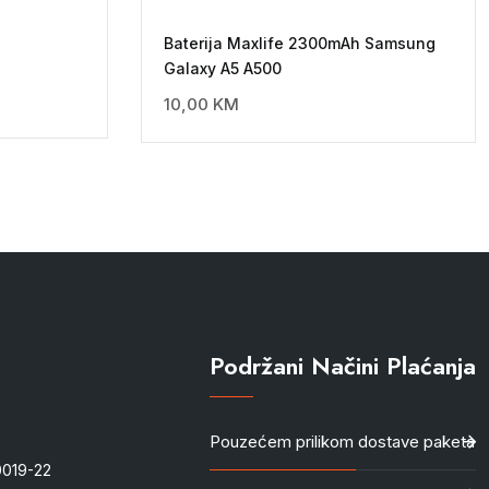
Baterija Maxlife 2300mAh Samsung
Galaxy A5 A500
10,00
KM
Podržani Načini Plaćanja
Pouzećem prilikom dostave paketa
-0019-22