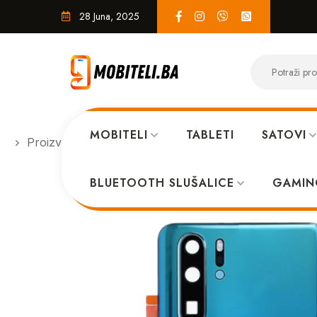
28 Juna, 2025
MOBITELI
TABLETI
SATOVI
Proizvodi
SERVIS
Poklopac Huawei P30 pro Au
BLUETOOTH SLUŠALICE
GAMIN