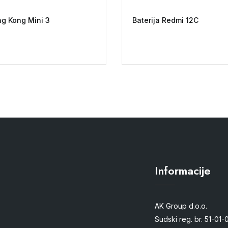
ng Kong Mini 3
Baterija Redmi 12C
Informacije
AK Group d.o.o.
Sudski reg. br. 51-01