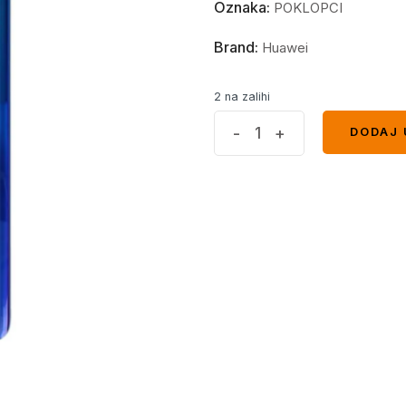
Oznaka:
POKLOPCI
Brand:
Huawei
2 na zalihi
Poklopac
-
+
DODAJ 
DODAJ 
Huawei
P30
pro
Aurora
quantity