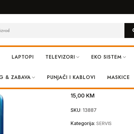
LAPTOPI
TELEVIZORI
EKO SISTEM
rora
G & ZABAVA
PUNJAČI I KABLOVI
Poklopac Huaw
MASKICE
15,00
KM
SKU:
13887
Kategorija:
SERVIS