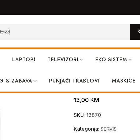
LAPTOPI
TELEVIZORI
EKO SISTEM
 Crni
G & ZABAVA
PUNJAČI I KABLOVI
Poklopac Huaw
MASKICE
13,00
KM
SKU:
13870
Kategorija:
SERVIS