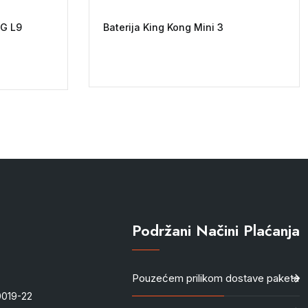
LG L9
Baterija King Kong Mini 3
Podržani Načini Plaćanja
Pouzećem prilikom dostave paketa
-0019-22