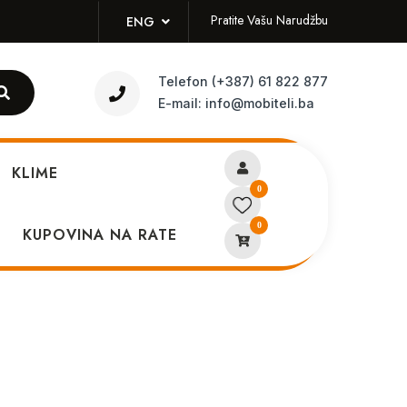
Pratite Vašu Narudžbu
ENG
Telefon
(+387) 61 822 877
E-mail:
info@mobiteli.ba
KLIME
0
0
ei Mate 20 Pro Crni
KUPOVINA NA RATE