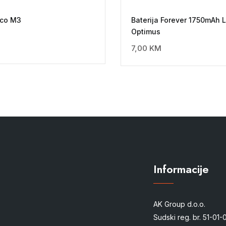
oco M3
Baterija Forever 1750mAh 
Optimus
7,00
KM
Informacije
AK Group d.o.o.
Sudski reg. br. 51-01