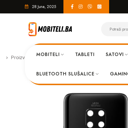
28 Juna, 2025
MOBITELI
TABLETI
SATOVI
Proizvodi
SERVIS
Poklopac Huawei Mate 20 Pro
BLUETOOTH SLUŠALICE
GAMIN