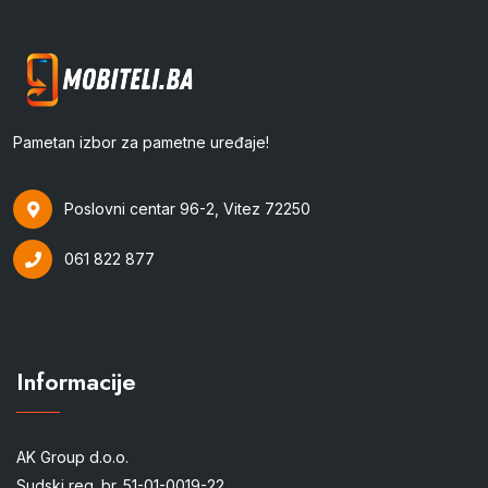
Pametan izbor za pametne uređaje!
Poslovni centar 96-2, Vitez 72250
061 822 877
Informacije
AK Group d.o.o.
Sudski reg. br. 51-01-0019-22