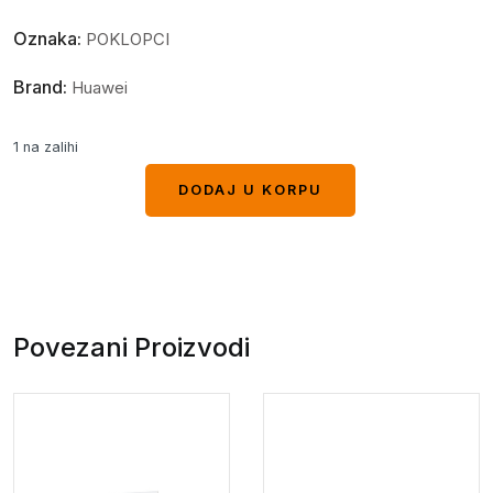
Oznaka:
POKLOPCI
Brand:
Huawei
1 na zalihi
DODAJ U KORPU
DODAJ U KORPU
Povezani Proizvodi