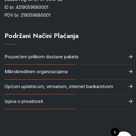
ID br. 4219059680001
PDV br. 219059680001
Podržani Načini Plaćanja
Pouzećem prilikom dostave paketa
Mikrokreditnim organizacijama
Općom uplatnicom, virmanom, internet bankarstvom
Izjava o privatnosti
0