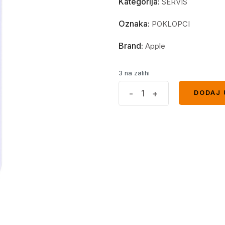
Kategorija:
SERVIS
Oznaka:
POKLOPCI
Brand:
Apple
3 na zalihi
Poklopac
-
+
DODAJ 
DODAJ 
baterije
Iphone
11-
Big
Hole
Ljubičasti
quantity