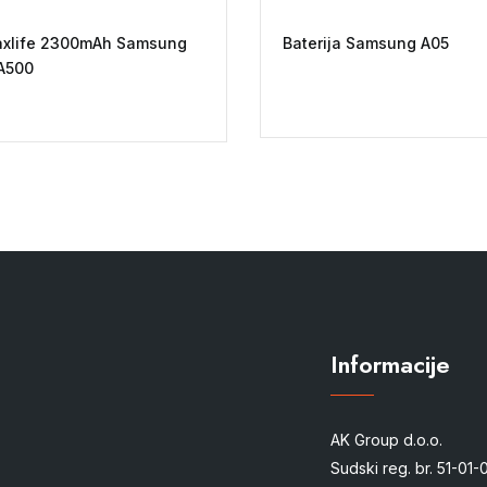
Maxlife 2300mAh Samsung
Baterija Samsung A05
A500
Informacije
AK Group d.o.o.
Sudski reg. br. 51-01