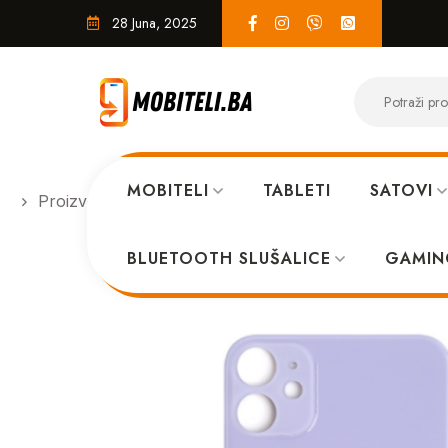
28 Juna, 2025
MOBITELI
TABLETI
SATOVI
Proizvodi
SERVIS
Poklopac baterije Iphone 11-Bi
BLUETOOTH SLUŠALICE
GAMIN