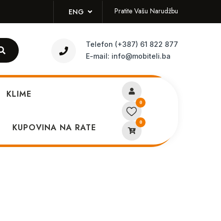
Pratite Vašu Narudžbu
ENG
Telefon
(+387) 61 822 877
E-mail:
info@mobiteli.ba
KLIME
0
0
ije Iphone 11-Big Hole
KUPOVINA NA RATE