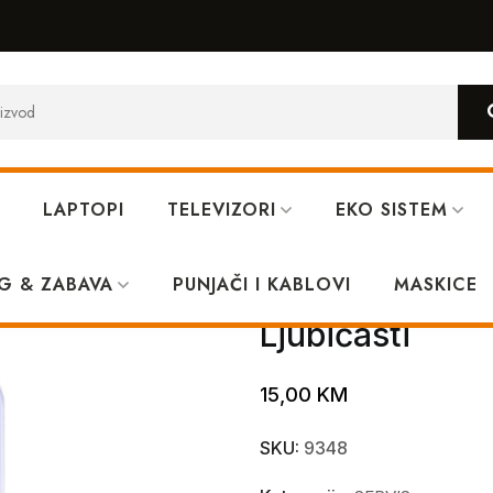
LAPTOPI
TELEVIZORI
EKO SISTEM
g Hole Ljubičasti
G & ZABAVA
PUNJAČI I KABLOVI
Poklopac bater
MASKICE
Ljubičasti
15,00
KM
SKU:
9348