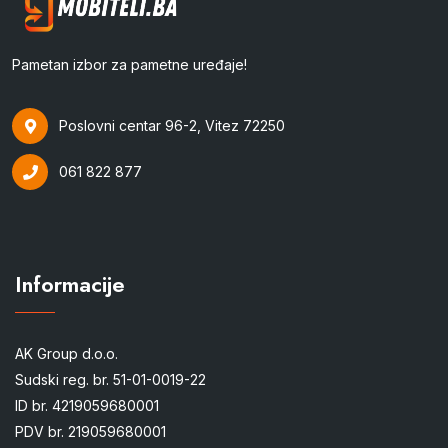
Pametan izbor za pametne uređaje!
Poslovni centar 96-2, Vitez 72250
061 822 877
Informacije
AK Group d.o.o.
Sudski reg. br. 51-01-0019-22
ID br. 4219059680001
PDV br. 219059680001