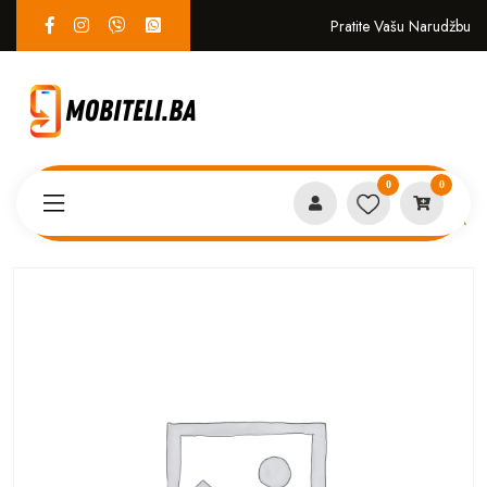
Pratite Vašu Narudžbu
0
0
Proizvodi
SERVIS
Plocica punjenja Xiaomi Redmi 10A