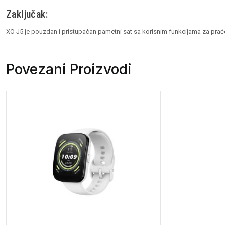
Zaključak:
XO J5 je pouzdan i pristupačan pametni sat sa korisnim funkcijama za praćenj
Povezani Proizvodi