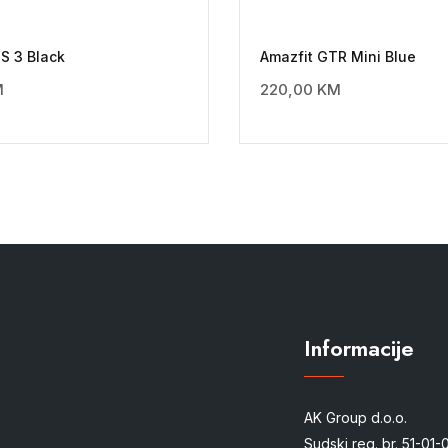
S 3 Black
Amazfit GTR Mini Blue
M
220,00
KM
Informacije
AK Group d.o.o.
Sudski reg. br. 51-01