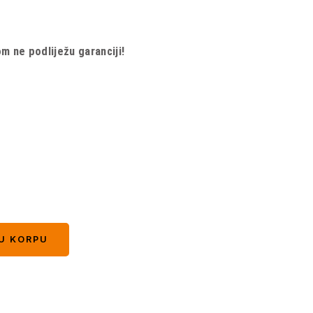
 ne podliježu garanciji!
U KORPU
U KORPU