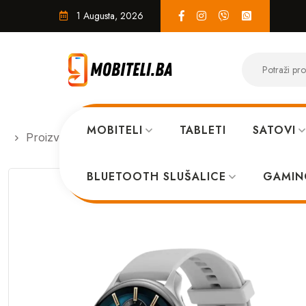
1 Augusta, 2026
MOBITELI
TABLETI
SATOVI
Proizvodi
PAMETNI SATOVI
Pametni sat XO J5 
BLUETOOTH SLUŠALICE
GAMIN