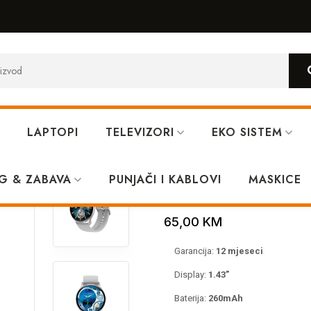
LAPTOPI
TELEVIZORI
EKO SISTEM
Silver (BT poziv)
G & ZABAVA
PUNJAČI I KABLOVI
Pametni sat XO
MASKICE
65,00
KM
Garancija:
12 mjeseci
Display:
1.43”
Baterija:
260mAh