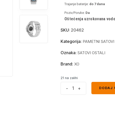
Trajanje baterije:
do 7
dana
Poziv/Poruke:
Da
Oštećenja uzrokovana vodom
SKU:
20462
Kategorija:
PAMETNI SATOVI
Oznaka:
SATOVI OSTALI
Brand:
XO
21 na zalihi
Pametni
-
+
DODAJ 
DODAJ 
sat
XO
J5