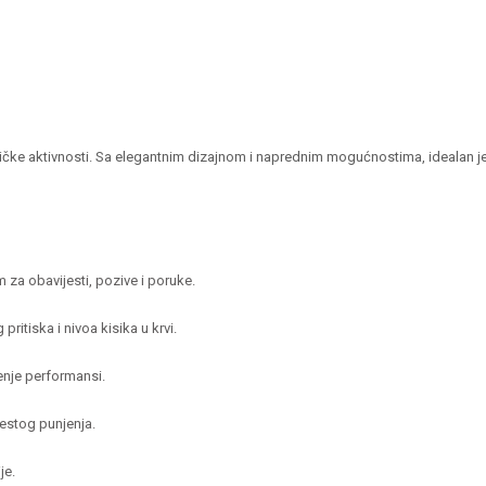
Silver
(BT
poziv)
quantity
izičke aktivnosti. Sa elegantnim dizajnom i naprednim mogućnostima, idealan je 
a obavijesti, pozive i poruke.
ritiska i nivoa kisika u krvi.
enje performansi.
estog punjenja.
je.