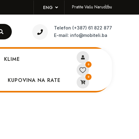
Pratite Vašu Narudžbu
ENG
Telefon
(+387) 61 822 877
E-mail:
info@mobiteli.ba
KLIME
0
0
 J5 Silver (BT poziv)
KUPOVINA NA RATE