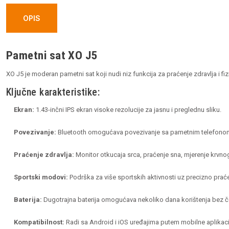
OPIS
Pametni sat XO J5
XO J5 je moderan pametni sat koji nudi niz funkcija za praćenje zdravlja i f
Ključne karakteristike:
Ekran:
1.43-inčni IPS ekran visoke rezolucije za jasnu i preglednu sliku.
Povezivanje:
Bluetooth omogućava povezivanje sa pametnim telefonom z
Praćenje zdravlja:
Monitor otkucaja srca, praćenje sna, mjerenje krvnog p
Sportski modovi:
Podrška za više sportskih aktivnosti uz precizno prać
Baterija:
Dugotrajna baterija omogućava nekoliko dana korištenja bez č
Kompatibilnost:
Radi sa Android i iOS uređajima putem mobilne aplikaci