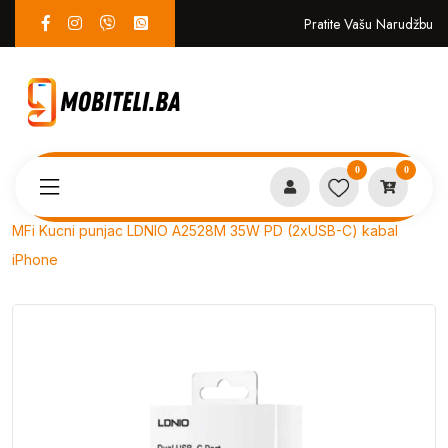
Pratite Vašu Narudžbu
0
0
Proizvodi
PUNJAČI i KABLOVI
MFi Kucni punjac LDNIO A2528M 35W PD (2xUSB-C) kabal
iPhone