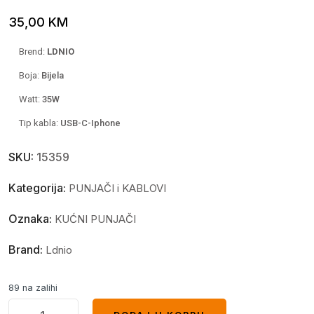
35,00
KM
Brend:
LDNIO
Boja:
Bijela
Watt:
35
W
Tip kabla:
USB-C-Iphone
SKU:
15359
Kategorija:
PUNJAČI i KABLOVI
Oznaka:
KUĆNI PUNJAČI
Brand:
Ldnio
89 na zalihi
MFi