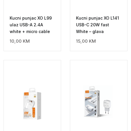
Kucni punjac XO L99
Kucni punjac XO L141
ulaz USB-A 2.4A
USB-C 20W fast
white + micro cable
White – glava
10,00
KM
15,00
KM