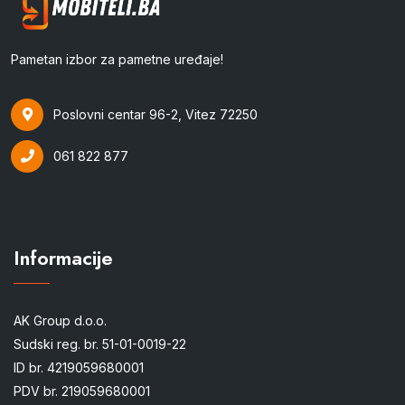
Pametan izbor za pametne uređaje!
Poslovni centar 96-2, Vitez 72250
061 822 877
Informacije
AK Group d.o.o.
Sudski reg. br. 51-01-0019-22
ID br. 4219059680001
PDV br. 219059680001