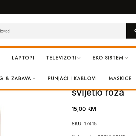
LAPTOPI
TELEVIZORI
EKO SISTEM
aomi Redmi A1+ svijetlo roza
G & ZABAVA
PUNJAČI I KABLOVI
Mat preklopna 
MASKICE
svijetlo roza
15,00
KM
SKU:
17415