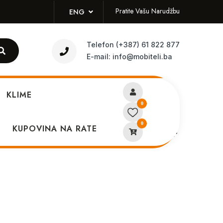
Pratite Vašu Narudžbu
ENG
Telefon
(+387) 61 822 877
E-mail:
info@mobiteli.ba
KLIME
0
0
futrola Xiaomi Redmi A1+
KUPOVINA NA RATE