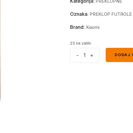
Kategorija:
PREKLOPNE
Oznaka:
PREKLOP FUTROLE
Brand:
Xiaomi
23 na zalihi
Mat
-
+
DODAJ 
DODAJ 
preklopna
futrola
Xiaomi
Redmi
A1+
svijetlo
roza
quantity