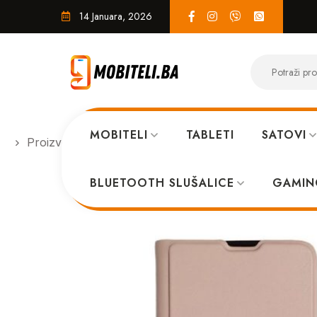
14 Januara, 2026
MOBITELI
TABLETI
SATOVI
Proizvodi
PREKLOPNE
Mat preklopna futrola Xi
BLUETOOTH SLUŠALICE
GAMIN