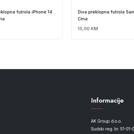
klopna futrola iPhone 14
Diva preklopna futrola S
na
Crna
15,00
KM
Informacije
AK Group d.o.o.
Sudski reg. br. 51-01