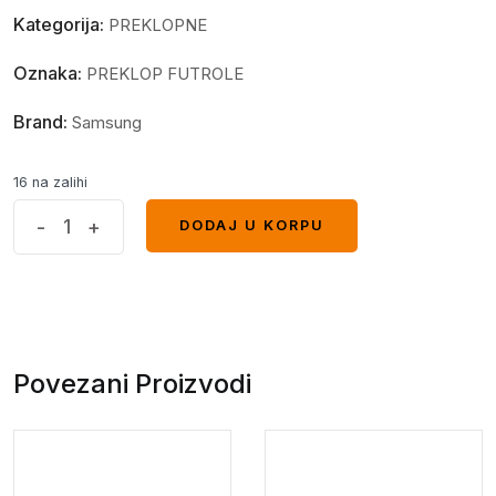
Kategorija:
PREKLOPNE
Oznaka:
PREKLOP FUTROLE
Brand:
Samsung
16 na zalihi
Mat
-
+
DODAJ U KORPU
DODAJ U KORPU
preklopna
futrola
Samsung
A54
svijetlo
Povezani Proizvodi
roza
quantity