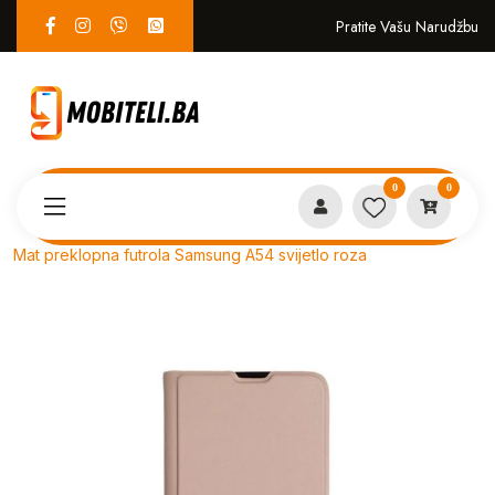
Pratite Vašu Narudžbu
0
0
Proizvodi
PREKLOPNE
Mat preklopna futrola Samsung A54 svijetlo roza