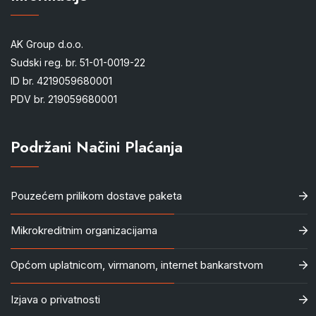
AK Group d.o.o.
Sudski reg. br. 51-01-0019-22
ID br. 4219059680001
PDV br. 219059680001
Podržani Načini Plaćanja
Pouzećem prilikom dostave paketa
Mikrokreditnim organizacijama
Općom uplatnicom, virmanom, internet bankarstvom
Izjava o privatnosti