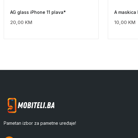
AG glass iPhone 11 plava*
A maskica
20,00
KM
10,00
KM
Pametan izbor za pametne uređaje!