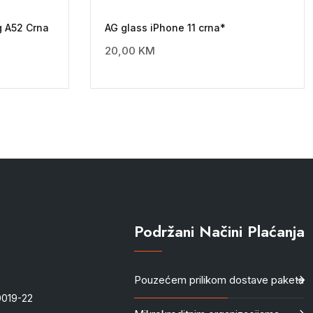
 A52 Crna
AG glass iPhone 11 crna*
20,00
KM
Podržani Načini Plaćanja
Pouzećem prilikom dostave paketa
-0019-22