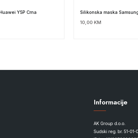
 Huawei Y5P Crna
Silikonska maska Samsung
10,00
KM
Informacije
AK Group d.o.o.
Sudski reg. br. 51-01