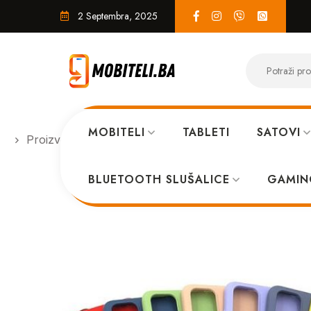
2 Septembra, 2025
MOBITELI
TABLETI
SATOVI
Proizvodi
MASKICE
Maskica za iPhone
BLUETOOTH SLUŠALICE
GAMIN