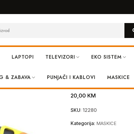
LAPTOPI
TELEVIZORI
EKO SISTEM
G & ZABAVA
PUNJAČI I KABLOVI
Maskica za iP
MASKICE
20,00
KM
SKU:
12280
Kategorija:
MASKICE