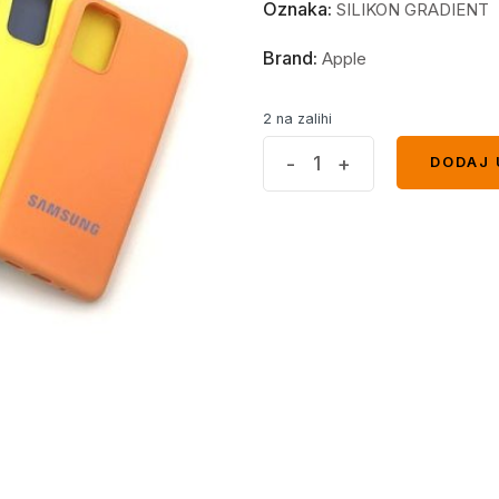
Oznaka:
SILIKON GRADIENT
Brand:
Apple
2 na zalihi
Maskica
-
+
DODAJ 
DODAJ 
za
iPhone
quantity