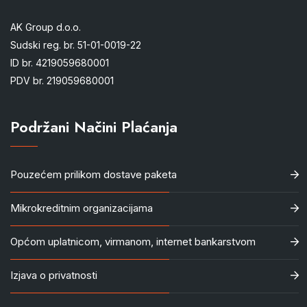
AK Group d.o.o.
Sudski reg. br. 51-01-0019-22
ID br. 4219059680001
PDV br. 219059680001
Podržani Načini Plaćanja
Pouzećem prilikom dostave paketa
Mikrokreditnim organizacijama
Općom uplatnicom, virmanom, internet bankarstvom
Izjava o privatnosti