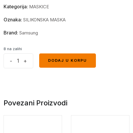
Kategorija:
MASKICE
Oznaka:
SILIKONSKA MASKA
Brand:
Samsung
8 na zalihi
Maska
-
+
DODAJ U KORPU
DODAJ U KORPU
za
tablet
Samsung
X200
Galaxy
Povezani Proizvodi
A8
Siva
quantity