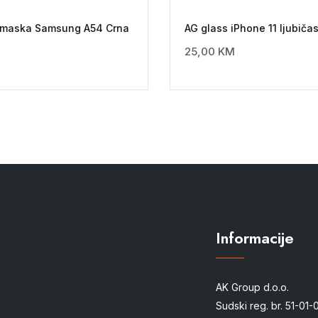
a maska Samsung A54 Crna
AG glass iPhone 11 ljubiča
25,00
KM
Informacije
AK Group d.o.o.
Sudski reg. br. 51-01