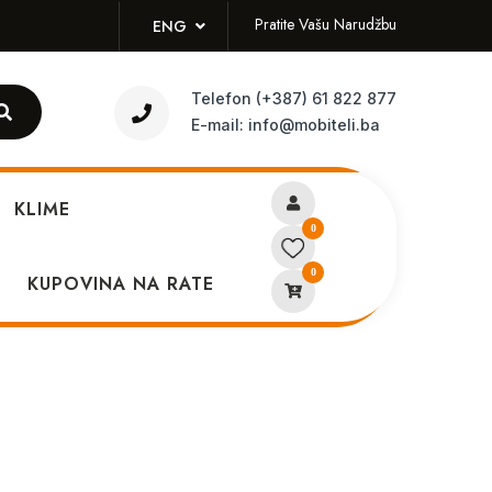
Pratite Vašu Narudžbu
ENG
Telefon
(+387) 61 822 877
E-mail:
info@mobiteli.ba
KLIME
0
0
ica Samsung S22+ Gold
KUPOVINA NA RATE