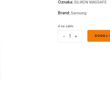
Oznaka:
SILIKON MAGSAFE
Brand:
Samsung
4 na zalihi
MagSafe
-
+
DODAJ 
DODAJ 
maskica
Samsung
S22+
Gold
quantity