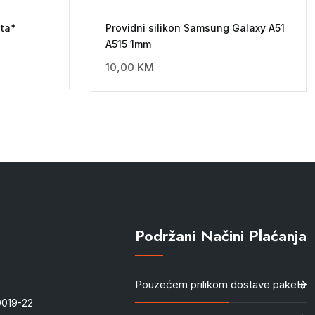
sta*
Providni silikon Samsung Galaxy A51
A515 1mm
10,00
KM
Podržani Načini Plaćanja
Pouzećem prilikom dostave paketa
-0019-22