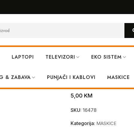
LAPTOPI
TELEVIZORI
EKO SISTEM
 S22+ Gold
G & ZABAVA
PUNJAČI I KABLOVI
MagSafe mask
MASKICE
5,00
KM
SKU:
16478
Kategorija:
MASKICE