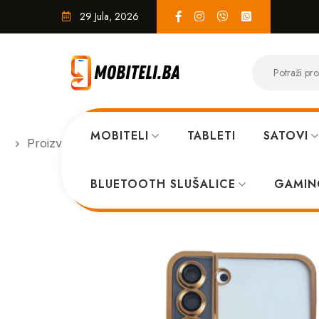
29 Jula, 2026
MOBITELI
TABLETI
SATOVI
Proizvodi
MASKICE
MagSafe maskica Samsung
BLUETOOTH SLUŠALICE
GAMIN