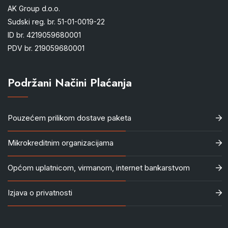
AK Group d.o.o.
Sudski reg. br. 51-01-0019-22
ID br. 4219059680001
PDV br. 219059680001
Podržani Načini Plaćanja
Pouzećem prilikom dostave paketa
Mikrokreditnim organizacijama
Općom uplatnicom, virmanom, internet bankarstvom
Izjava o privatnosti