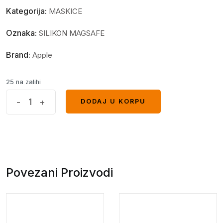
Kategorija:
MASKICE
Oznaka:
SILIKON MAGSAFE
Brand:
Apple
25 na zalihi
MagSafe
-
+
DODAJ U KORPU
DODAJ U KORPU
glitter
maskica
iPhone
15
Pro
Povezani Proizvodi
Max
Black
quantity