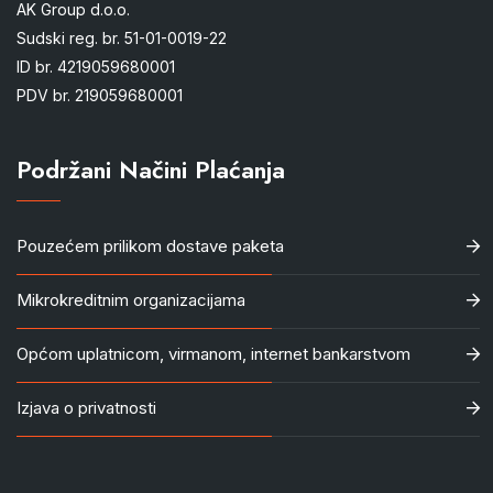
AK Group d.o.o.
Sudski reg. br. 51-01-0019-22
ID br. 4219059680001
PDV br. 219059680001
Podržani Načini Plaćanja
Pouzećem prilikom dostave paketa
Mikrokreditnim organizacijama
Općom uplatnicom, virmanom, internet bankarstvom
Izjava o privatnosti