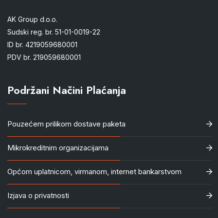
AK Group d.o.o.
Sudski reg. br. 51-01-0019-22
ID br. 4219059680001
PDV br. 219059680001
Podržani Načini Plaćanja
Pouzećem prilikom dostave paketa
Mikrokreditnim organizacijama
Općom uplatnicom, virmanom, internet bankarstvom
Izjava o privatnosti