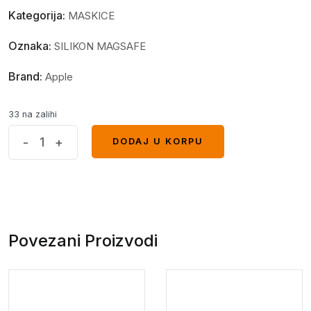
Kategorija:
MASKICE
Oznaka:
SILIKON MAGSAFE
Brand:
Apple
33 na zalihi
MagSafe
-
+
DODAJ U KORPU
DODAJ U KORPU
glitter
maskica
iPhone
15
Pro
Povezani Proizvodi
Gold
quantity