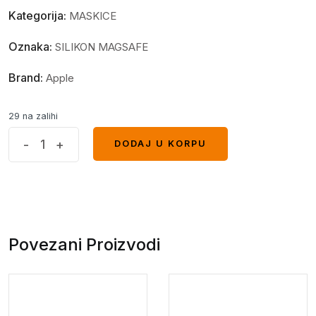
Kategorija:
MASKICE
Oznaka:
SILIKON MAGSAFE
Brand:
Apple
29 na zalihi
MagSafe
-
+
DODAJ U KORPU
DODAJ U KORPU
glitter
maskica
iPhone
15
Pro
Povezani Proizvodi
Blue
quantity