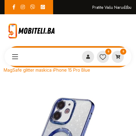
Pratite Vašu Narudžbu
0
0
Proizvodi
MASKICE
MagSafe glitter maskica iPhone 15 Pro Blue