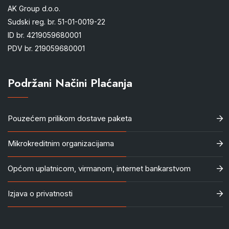
AK Group d.o.o.
Sudski reg. br. 51-01-0019-22
ID br. 4219059680001
PDV br. 219059680001
Podržani Načini Plaćanja
Pouzećem prilikom dostave paketa
Mikrokreditnim organizacijama
Općom uplatnicom, virmanom, internet bankarstvom
Izjava o privatnosti