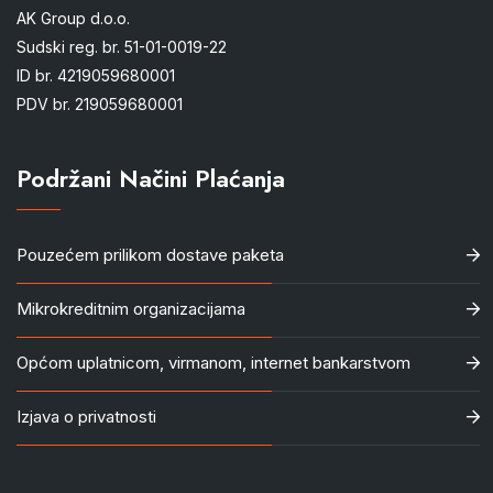
AK Group d.o.o.
Sudski reg. br. 51-01-0019-22
ID br. 4219059680001
PDV br. 219059680001
Podržani Načini Plaćanja
Pouzećem prilikom dostave paketa
Mikrokreditnim organizacijama
Općom uplatnicom, virmanom, internet bankarstvom
Izjava o privatnosti