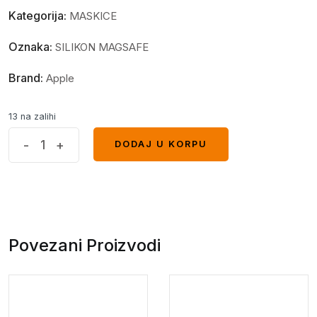
Kategorija:
MASKICE
Oznaka:
SILIKON MAGSAFE
Brand:
Apple
13 na zalihi
MagSafe
-
+
DODAJ U KORPU
DODAJ U KORPU
glitter
maskica
iPhone
13
Gold
Povezani Proizvodi
quantity