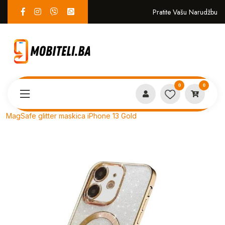
Pratite Vašu Narudžbu
0
0
Proizvodi
MASKICE
MagSafe glitter maskica iPhone 13 Gold