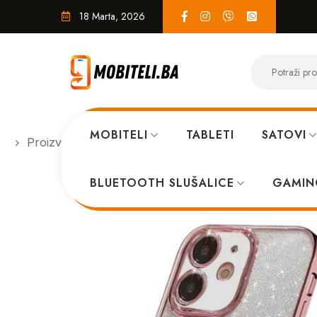
18 Marta, 2026
MOBITELI
TABLETI
SATOVI
Proizvodi
MASKICE
MagSafe glitter maskica iPh
BLUETOOTH SLUŠALICE
GAMIN