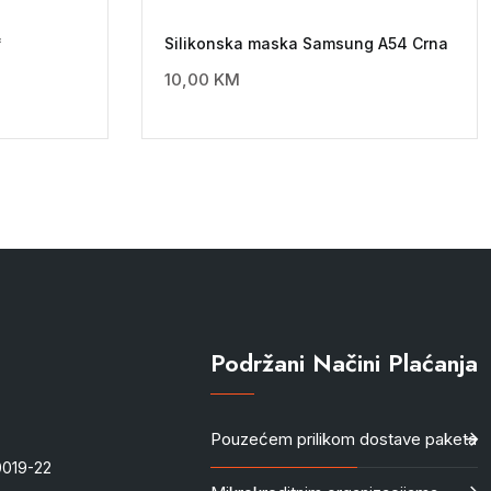
*
Silikonska maska Samsung A54 Crna
10,00
KM
Podržani Načini Plaćanja
Pouzećem prilikom dostave paketa
-0019-22