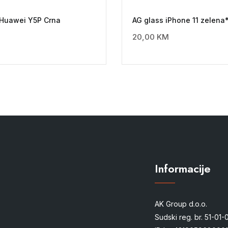
 Huawei Y5P Crna
AG glass iPhone 11 zelena
20,00
KM
Informacije
AK Group d.o.o.
Sudski reg. br. 51-01