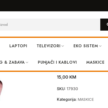
LAPTOPI
TELEVIZORI
EKO SISTEM
one 12 Pink
G & ZABAVA
PUNJAČI I KABLOVI
MagSafe glitte
MASKICE
15,00
KM
SKU:
17930
Kategorija:
MASKICE