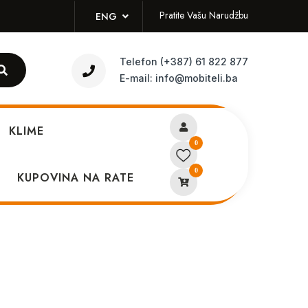
Pratite Vašu Narudžbu
ENG
Telefon
(+387) 61 822 877
E-mail:
info@mobiteli.ba
KLIME
0
0
r maskica iPhone 12 Pink
KUPOVINA NA RATE