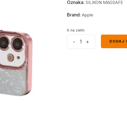
Oznaka:
SILIKON MAGSAFE
Brand:
Apple
6 na zalihi
MagSafe
-
+
DODAJ 
DODAJ 
glitter
maskica
iPhone
12
Pink
quantity