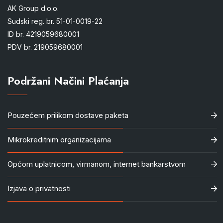
AK Group d.o.o.
Sudski reg. br. 51-01-0019-22
ID br. 4219059680001
PDV br. 219059680001
Podržani Načini Plaćanja
Pouzećem prilikom dostave paketa
Mikrokreditnim organizacijama
Općom uplatnicom, virmanom, internet bankarstvom
Izjava o privatnosti