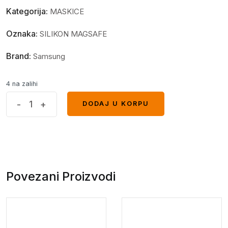
Kategorija:
MASKICE
Oznaka:
SILIKON MAGSAFE
Brand:
Samsung
4 na zalihi
MagSafe
-
+
DODAJ U KORPU
DODAJ U KORPU
Full
maskica
Samsung
S23+
Green
Povezani Proizvodi
quantity