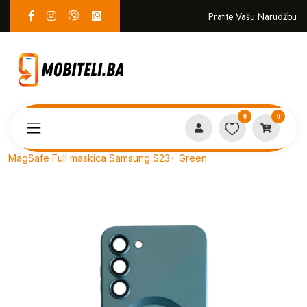
Pratite Vašu Narudžbu
0
0
Proizvodi
MASKICE
MagSafe Full maskica Samsung S23+ Green