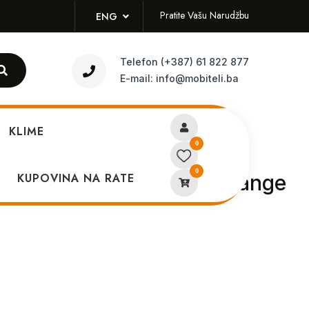
Pratite Vašu Narudžbu
ENG
Telefon
(+387) 61 822 877
E-mail:
info@mobiteli.ba
KLIME
0
0
maskica iPhone 14 Pro Orange
KUPOVINA NA RATE