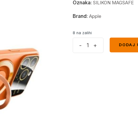
Oznaka:
SILIKON MAGSAFE
Brand:
Apple
8 na zalihi
MagSafe
-
+
DODAJ 
DODAJ 
Full
maskica
iPhone
14
Pro
Orange
quantity