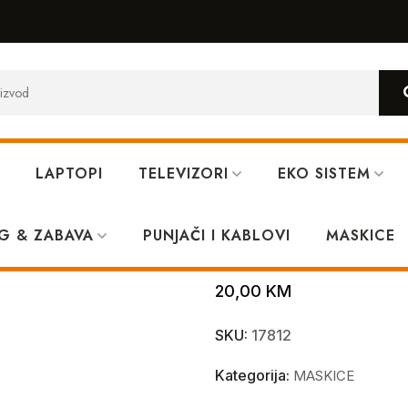
LAPTOPI
TELEVIZORI
EKO SISTEM
ne 14 Pro Orange
G & ZABAVA
PUNJAČI I KABLOVI
MagSafe Full 
MASKICE
20,00
KM
SKU:
17812
Kategorija:
MASKICE