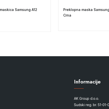
 maskica Samsung A12
Preklopna maska Samsung
Crna
Informacije
AK Group d.o.o.
Sudski reg. br. 51-01