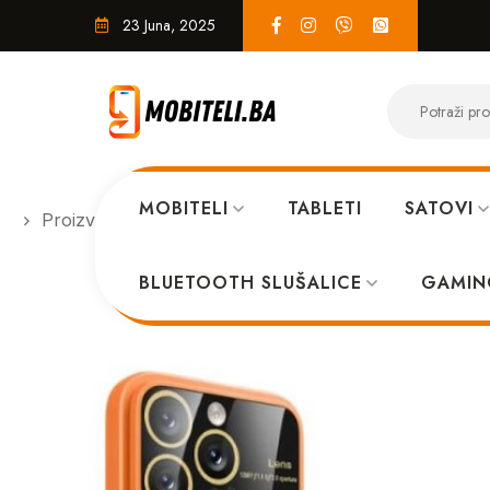
23 Juna, 2025
MOBITELI
TABLETI
SATOVI
Proizvodi
MASKICE
MagSafe Full maskica iPho
BLUETOOTH SLUŠALICE
GAMIN