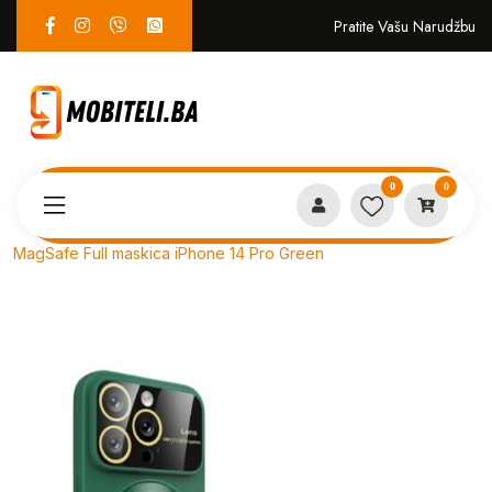
Pratite Vašu Narudžbu
0
0
Proizvodi
MASKICE
MagSafe Full maskica iPhone 14 Pro Green