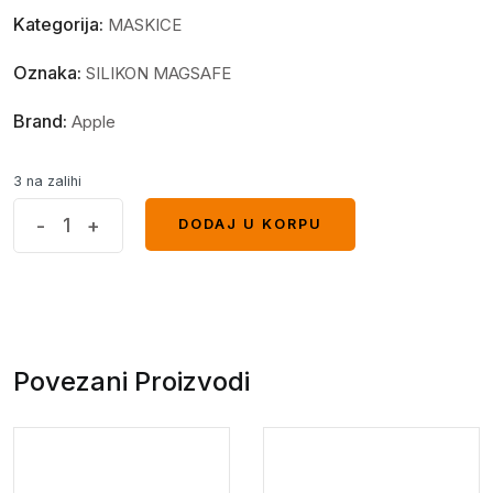
Kategorija:
MASKICE
Oznaka:
SILIKON MAGSAFE
Brand:
Apple
3 na zalihi
MagSafe
-
+
DODAJ U KORPU
DODAJ U KORPU
Full
maskica
iPhone
14
Pro
Povezani Proizvodi
Green
quantity