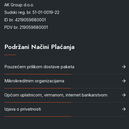
AK Group d.o.o.
Sudski reg. br. 51-01-0019-22
ID br. 4219059680001
PDV br. 219059680001
Podržani Načini Plaćanja
Pouzećem prilikom dostave paketa
Mikrokreditnim organizacijama
Općom uplatnicom, virmanom, internet bankarstvom
Izjava o privatnosti