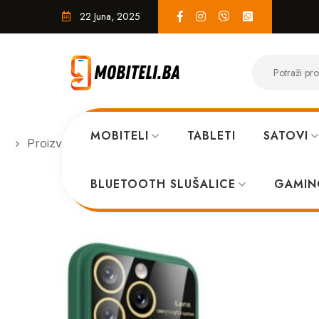
22 Juna, 2025
MOBITELI
TABLETI
SATOVI
Proizvodi
MASKICE
MagSafe Full maskica iPho
BLUETOOTH SLUŠALICE
GAMIN