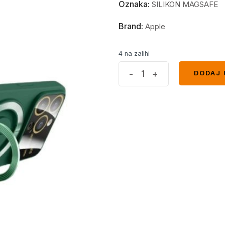
Oznaka:
SILIKON MAGSAFE
Brand:
Apple
4 na zalihi
MagSafe
-
+
DODAJ 
DODAJ 
Full
maskica
iPhone
13
Pro
Green
quantity