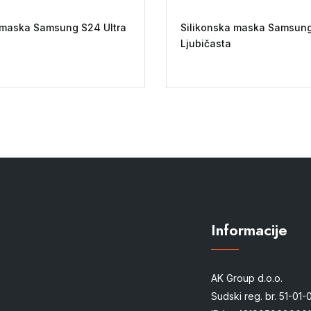
 maska Samsung S24 Ultra
Silikonska maska Samsun
Ljubičasta
Informacije
AK Group d.o.o.
Sudski reg. br. 51-01