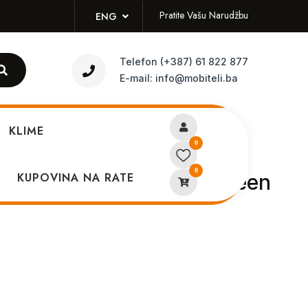
Pratite Vašu Narudžbu
ENG
Telefon
(+387) 61 822 877
E-mail:
info@mobiteli.ba
KLIME
0
0
maskica iPhone 13 Pro Green
KUPOVINA NA RATE