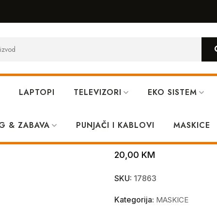
LAPTOPI
TELEVIZORI
EKO SISTEM
ne 13 Pro Green
G & ZABAVA
PUNJAČI I KABLOVI
MagSafe Full 
MASKICE
20,00
KM
SKU:
17863
Kategorija:
MASKICE