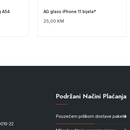
g A54
AG glass iPhone 11 bijela*
25,00
KM
Podržani Načini Plaćanja
Pouzećem prilikom dostave paketa
-0019-22