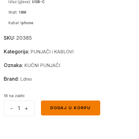
Izlaz (glava):
USB-C
Watt:
18
W
Kabal:
Iphone
SKU:
20385
Kategorija:
PUNJAČI i KABLOVI
Oznaka:
KUĆNI PUNJAČI
Brand:
Ldnio
18 na zalihi
Kucni
-
+
DODAJ U KORPU
DODAJ U KORPU
punjac
LDNIO
A1209C