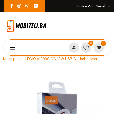
Pratite Vašu Narudžbu
0
0
Proizvodi
PUNJAČI i KABLOVI
Kucni punjac LDNIO A1209C QC 18W USB C + kabal Micro