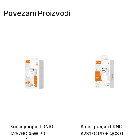
QC
18W
Povezani Proizvodi
USB
C
+
kabal
Micro
quantity
Kucni punjac LDNIO
Kucni punjac LDNIO
A2526C 45W PD +
A2317C PD + QC3.0