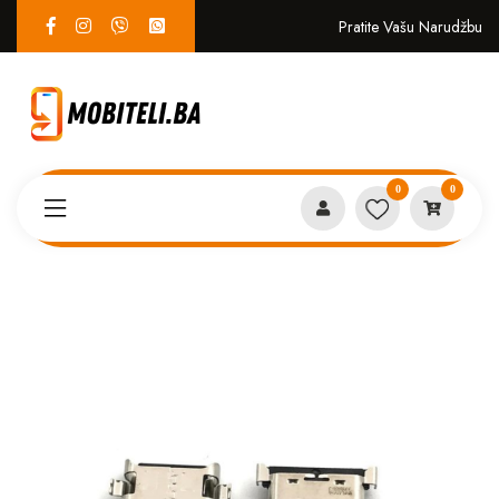
Pratite Vašu Narudžbu
0
0
Proizvodi
SERVIS
Konektor punjenja Samsung A40