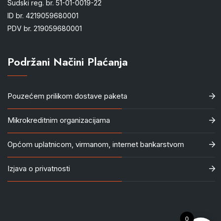
Sudski reg. br. 51-01-0019-22
ID br. 4219059680001
PDV br. 219059680001
Podržani Načini Plaćanja
Pouzećem prilikom dostave paketa
Mikrokreditnim organizacijama
Općom uplatnicom, virmanom, internet bankarstvom
Izjava o privatnosti
0