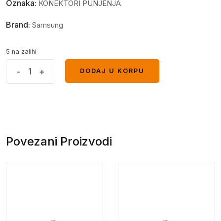
Oznaka:
KONEKTORI PUNJENJA
Brand:
Samsung
5 na zalihi
Konektor
-
+
DODAJ U KORPU
DODAJ U KORPU
punjenja
Samsung
A40
quantity
Povezani Proizvodi