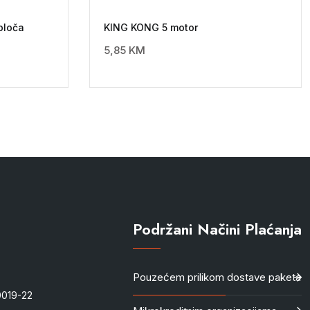
ploča
KING KONG 5 motor
5,85
KM
Podržani Načini Plaćanja
Pouzećem prilikom dostave paketa
-0019-22