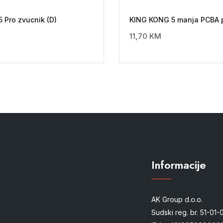
5 Pro zvucnik (D)
KING KONG 5 manja PCBA 
11,70
KM
Informacije
AK Group d.o.o.
Sudski reg. br. 51-01