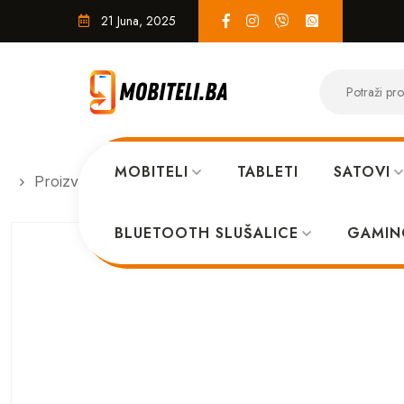
21 Juna, 2025
MOBITELI
TABLETI
SATOVI
Proizvodi
SERVIS
KINGKONG TAB TP + LCD
BLUETOOTH SLUŠALICE
GAMIN