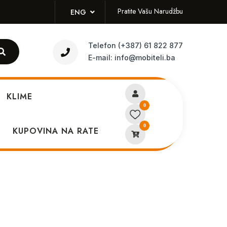
Pratite Vašu Narudžbu
ENG
Telefon
(+387) 61 822 877
E-mail:
info@mobiteli.ba
KLIME
0
0
 TP + LCD
KUPOVINA NA RATE