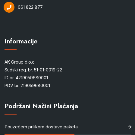
061 822 877
Informacije
AK Group d.o.o.
Sudski reg. br. 51-01-0019-22
ID br. 4219059680001
PDV br. 219059680001
Podržani Načini Plaćanja
Pouzećem prilikom dostave paketa