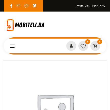
Pratite Vašu Narudžbu
0
0
Proizvodi
SERVIS
KINGKONG Power Torch on tipka