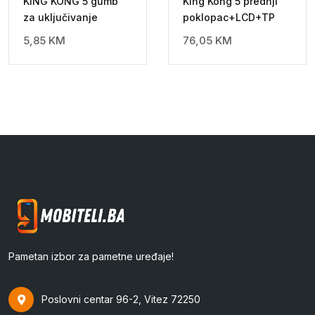
KING KONG 5 gumb
King Kong 5 prednji
za uključivanje
poklopac+LCD+TP
5,85
KM
76,05
KM
Pametan izbor za pametne uređaje!
Poslovni centar 96-2, Vitez 72250