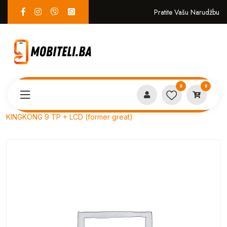
Pratite Vašu Narudžbu
0
0
Proizvodi
SERVIS
KINGKONG 9 TP + LCD (former great)