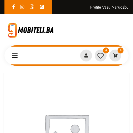
Pratite Vašu Narudžbu
0
0
Proizvodi
SERVIS
KINGKONG 8 PCBA mala ploča