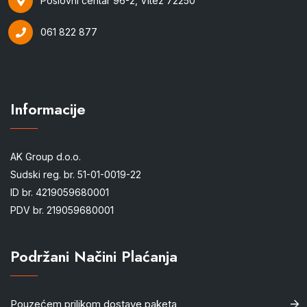
Poslovni centar 96-2, Vitez 72250
061 822 877
Informacije
AK Group d.o.o.
Sudski reg. br. 51-01-0019-22
ID br. 4219059680001
PDV br. 219059680001
Podržani Načini Plaćanja
Pouzećem prilikom dostave paketa